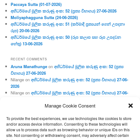
Paccaya Sutta (01-07-2026)
අභිධර්මයේ මූලික කරුණු අංක: 52 (ප්‍ර‍ත්‍ය විභාගය) 27-06-2026
Moliyaphagguna Sutta (24-06-2026)
අභිධර්මයේ මූලික කරුණු අංක: 51 (කර්මාදි ප්‍ර‍ත්‍යයන් ගෙන් උපදනා
රූප) 20-06-2026
අභිධර්මයේ මූලික කරුණු අංක: 50 (රූප කලාප සහ රූප උපදවන
හේතු) 13-06-2026
RECENT COMMENTS
Aruna Manathunge
on
අභිධර්මයේ මූලික කරුණු අංක: 52 (ප්‍ර‍ත්‍ය
විභාගය) 27-06-2026
Nilange
on
අභිධර්මයේ මූලික කරුණු අංක: 52 (ප්‍ර‍ත්‍ය විභාගය) 27-06-
2026
Nilange
on
අභිධර්මයේ මූලික කරුණු අංක: 52 (ප්‍ර‍ත්‍ය විභාගය) 27-06-
2026
Manage Cookie Consent
Aruna Manathunge
on
අභිධර්මයේ මූලික කරුණු අංක: 46 (හෘදය,
ජීවිත, ආහාර රූප) 02-05-2026
To provide the best experiences, we use technologies like cookies to store
Gunaratne
on
අභිධර්මයේ මූලික කරුණු අංක: 46 (හෘදය, ජීවිත,
and/or access device information. Consenting to these technologies will
ආහාර රූප) 02-05-2026
allow us to process data such as browsing behavior or unique IDs on this
site. Not consenting or withdrawing consent, may adversely affect certain