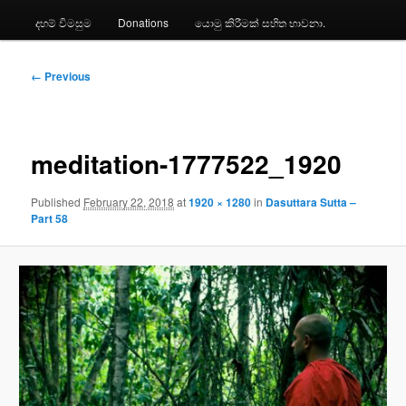
දහම් විමසුම
Donations
යොමු කිරීමක් සහිත භාවනා.
Image
← Previous
navigation
meditation-1777522_1920
Published
February 22, 2018
at
1920 × 1280
in
Dasuttara Sutta –
Part 58