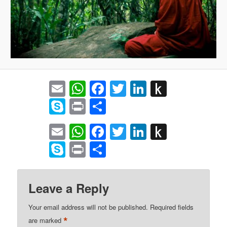
Email
WhatsApp
Facebook
Twitter
LinkedIn
Push
to
Skype
Print
Share
Kindle
Email
WhatsApp
Facebook
Twitter
LinkedIn
Push
to
Skype
Print
Share
Kindle
Leave a Reply
Your email address will not be published.
Required fields
*
are marked