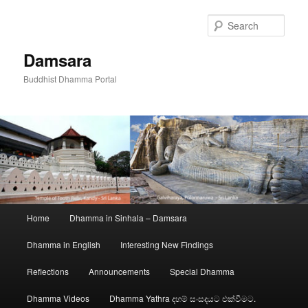
Skip
to
Sear
primary
content
Damsara
Buddhist Dhamma Portal
Main
Home
Dhamma in Sinhala – Damsara
menu
Dhamma in English
Interesting New Findings
Reflections
Announcements
Special Dhamma
Dhamma Videos
Dhamma Yathra දහම් සංසදයට එක්වීමට.