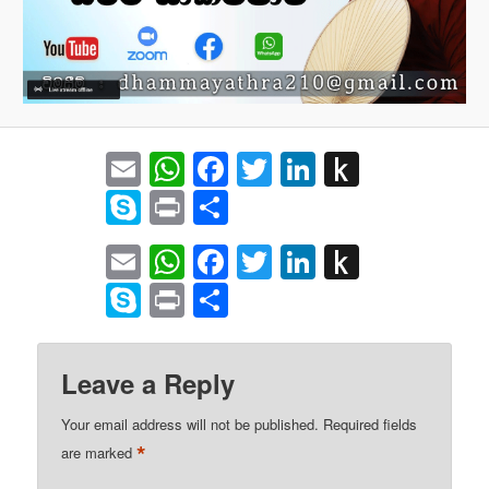
Email
WhatsApp
Facebook
Twitter
LinkedIn
Push
to
Skype
Print
Share
Kindle
Email
WhatsApp
Facebook
Twitter
LinkedIn
Push
to
Skype
Print
Share
Kindle
Leave a Reply
Your email address will not be published.
Required fields
*
are marked