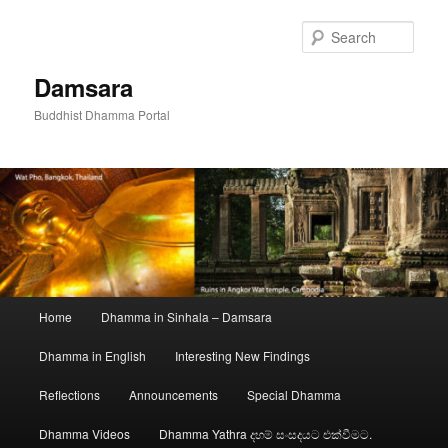
Skip
to
Sear
primary
content
Damsara
Buddhist Dhamma Portal
Main
Home
Dhamma in Sinhala – Damsara
menu
Dhamma in English
Interesting New Findings
Reflections
Announcements
Special Dhamma
Dhamma Videos
Dhamma Yathra දහම් සංසදයට එක්වීමට.