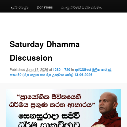
දහම් විමසුම
Donations
යොමු කිරීමක් සහිත භාවනා.
Image
navigation
Saturday Dhamma
Discussion
Published
June 13, 2026
at
1280 × 720
in
අභිධර්මයේ මූලික කරුණු
අංක: 50 (රූප කලාප සහ රූප උපදවන හේතු) 13-06-2026