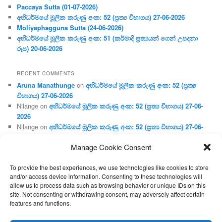
Paccaya Sutta (01-07-2026)
අභිධර්මයේ මූලික කරුණු අංක: 52 (ප්‍ර‍ත්‍ය විභාගය) 27-06-2026
Moliyaphagguna Sutta (24-06-2026)
අභිධර්මයේ මූලික කරුණු අංක: 51 (කර්මාදි ප්‍ර‍ත්‍යයන් ගෙන් උපදනා
රූප) 20-06-2026
RECENT COMMENTS
Aruna Manathunge
on
අභිධර්මයේ මූලික කරුණු අංක: 52 (ප්‍ර‍ත්‍ය
විභාගය) 27-06-2026
Nilange
on
අභිධර්මයේ මූලික කරුණු අංක: 52 (ප්‍ර‍ත්‍ය විභාගය) 27-06-
2026
Nilange
on
අභිධර්මයේ මූලික කරුණු අංක: 52 (ප්‍ර‍ත්‍ය විභාගය) 27-06-
2026
Manage Cookie Consent
Aruna Manathunge
on
අභිධර්මයේ මූලික කරුණු අංක: 46 (හෘදය,
ජීවිත, ආහාර රූප) 02-05-2026
To provide the best experiences, we use technologies like cookies to store
Gunaratne
on
අභිධර්මයේ මූලික කරුණු අංක: 46 (හෘදය, ජීවිත,
and/or access device information. Consenting to these technologies will
ආහාර රූප) 02-05-2026
allow us to process data such as browsing behavior or unique IDs on this
site. Not consenting or withdrawing consent, may adversely affect certain
features and functions.