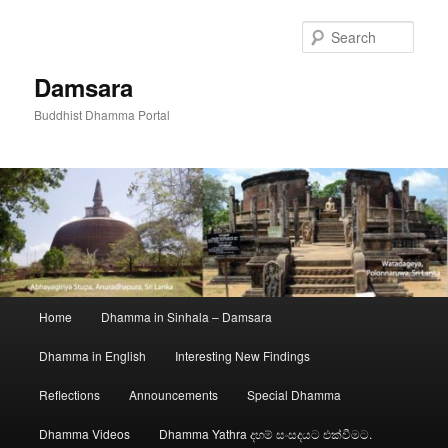
Skip
to
Sear
primary
content
Damsara
Buddhist Dhamma Portal
Main
Home
Dhamma in Sinhala – Damsara
menu
Dhamma in English
Interesting New Findings
Reflections
Announcements
Special Dhamma
Dhamma Videos
Dhamma Yathra දහම් සංසදයට එක්වීමට.