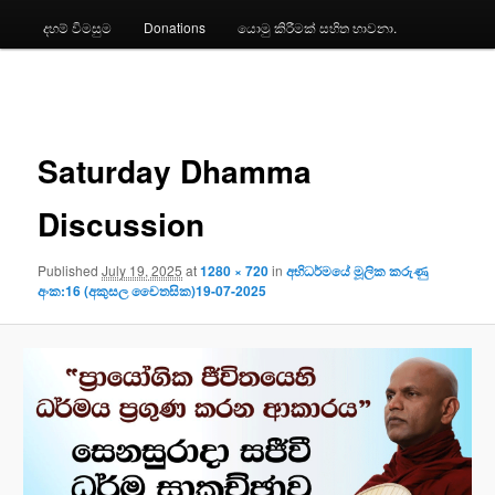
දහම් විමසුම
Donations
යොමු කිරීමක් සහිත භාවනා.
Image
navigation
Saturday Dhamma
Discussion
Published
July 19, 2025
at
1280 × 720
in
අභිධර්මයේ මූලික කරුණු
අංක:16 (අකුසල චෛතසික)19-07-2025