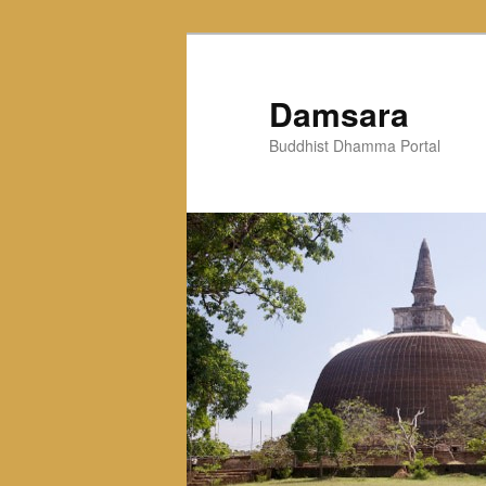
Skip
to
primary
Damsara
content
Buddhist Dhamma Portal