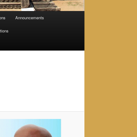
ions
Announcements
tions