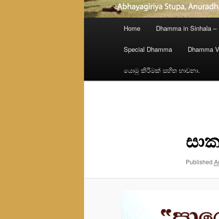
Main
Home
Dhamma in Sinhala –
menu
Special Dhamma
Dhamma V
යොමු කිරීමක් සහිත භාවනා.
Image
navigation
සාක
Published
A