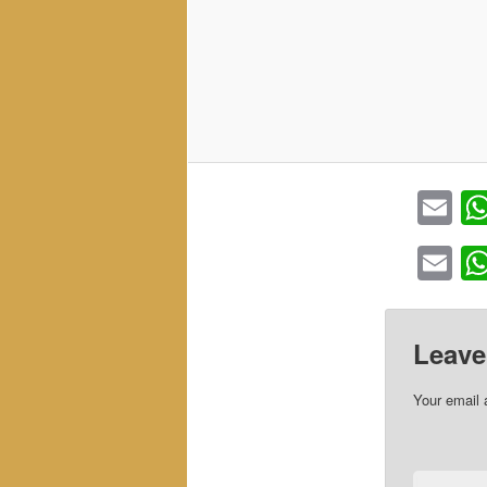
Em
Em
Leave
Your email 