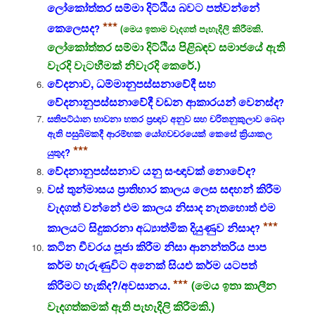
ලෝකෝත්තර සම්මා දිට්ඨිය බවට පත්වන්නේ
***
කෙලෙසද
?
(මෙය ඉතාම වැදගත් පැහැදිලි කිරීමකි.
ලෝකෝත්තර සම්මා දිට්ඨිය පිළිබඳව සමාජයේ ඇති
වැරදි වැටහීමක් නිවැරදි කෙරේ.)
වේදනාව, ධම්මානුපස්සනාවේදී සහ
වේදනානුපස්සනාවේදී වඩන ආකාරයන් වෙනස්ද
?
සතිපට්ඨාන භාවනා හතර ප්‍රඥාව අනුව සහ චරිතනුකුලාව බෙදා
ඇති පසුබිමකදී ආරම්භක යෝගවචරයෙක් කෙසේ ක්‍රියාකල
***
යුතුද?
වේදනානුපස්සනාව යනු සංඥාවක් නොවේද
?
වස් තුන්මාසය ප්‍රාතිහාර කාලය ලෙස සඳහන් කිරීම
වැදගත් වන්නේ එම කාලය නිසාද නැතහොත් එම
***
කාලයට සිදුකරනා අධ්‍යාත්මික දියුණුව නිසාද
?
කටින චීවරය පූජා කිරීම නිසා ආනන්තරිය පාප
කර්ම හැරුණුවිට අනෙක් සියළු කර්ම යටපත්
***
කිරීමට හැකිද?/අවසානය.
(මෙය ඉතා කාලීන
වැදගත්කමක් ඇති පැහැදිලි කිරීමකි.)