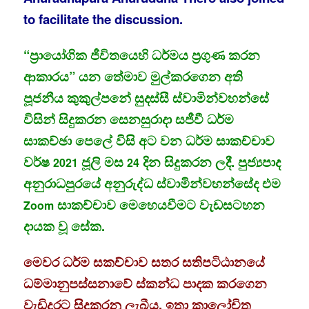
to facilitate the discussion.
“ප්‍රායෝගික ජීවිතයෙහි ධර්මය ප්‍රගුණ කරන
ආකාරය” යන තේමාව මුල්කරගෙන අති
පූජනීය කුකුල්පනේ සුදස්සී ස්වාමින්වහන්සේ
විසින් සිදුකරන සෙනසුරාදා සජීවී ධර්ම
සාකච්ඡා පෙලේ විසි අට වන ධර්ම සාකච්චාව
වර්ෂ
ජූලි මස
දින සිදුකරන ලදී. පුජ්‍යපාද
2021
24
අනුරාධපුරයේ අනුරුද්ධ ස්වාමින්වහන්සේද එම
සාකච්චාව මෙහෙයවීමට වැඩසටහන
Zoom
දායක වූ සේක.
මෙවර ධර්ම සකච්චාව සතර සතිපටිඨානයේ
ධම්මානුපස්සනාවේ ස්කන්ධ පාදක කරගෙන
වැඩිදුරට සිදුකරනු ලැබීය. ඉතා කාලෝචිත