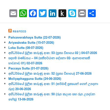
Email
WhatsApp
Facebook
Twitter
LinkedIn
Push
Skype
Print
Sha
to
Kindle
RSSFEED
Pañcaverabhaya Sutta (22-07-2026)
Ariyasāvaka Sutta (15-07-2026)
Loka Sutta (08-07-2026)
අභිධර්මයේ මූලික කරුණු අංක: 53 (ප්‍ර‍ත්‍ය විභාගය 02 ) 04-07-2026
සදහම් මණ්ඩපය – 04 (සතිපට්ඨාන දේශනා 02- ආනාපානසති
භාවනාව 01) 02-07-2026
Paccaya Sutta (01-07-2026)
අභිධර්මයේ මූලික කරුණු අංක: 52 (ප්‍ර‍ත්‍ය විභාගය) 27-06-2026
Moliyaphagguna Sutta (24-06-2026)
අභිධර්මයේ මූලික කරුණු අංක: 51 (කර්මාදි ප්‍ර‍ත්‍යයන් ගෙන් උපදනා
රූප) 20-06-2026
අභිධර්මයේ මූලික කරුණු අංක: 50 (රූප කලාප සහ රූප උපදවන
හේතු) 13-06-2026