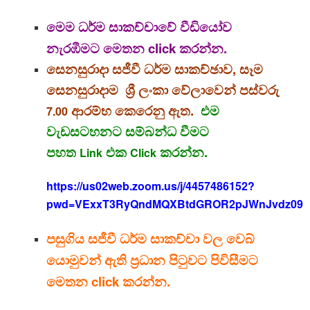
මෙම ධර්ම සාකච්චාවේ වීඩියෝව
නැරඹීමට මෙතන click කරන්න.
සෙනසුරාදා සජීවී ධර්ම සාකච්ඡාව, සෑම
සෙනසුරාදාම ශ්‍රී ලංකා වේලාවෙන් පස්වරු
ආරම්භ කෙරෙනු ඇත.
එම
7.00
වැඩසටහනට සම්බන්ධ වීමට
පහත
එක
කරන්න.
Link
Click
https://us02web.zoom.us/j/4457486152?
pwd=VExxT3RyQndMQXBtdGROR2pJWnJvdz09
පසුගිය සජීවී ධර්ම සාකච්චා වල වෙබ්
යොමුවන් ඇති ප්‍රධාන පිටුවට පිවිසීමට
මෙතන click කරන්න.