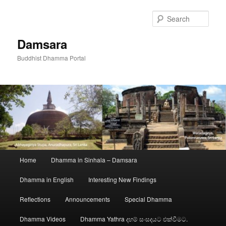
Skip
to
Sear
primary
content
Damsara
Buddhist Dhamma Portal
Main
Home
Dhamma in Sinhala – Damsara
menu
Dhamma in English
Interesting New Findings
Reflections
Announcements
Special Dhamma
Dhamma Videos
Dhamma Yathra දහම් සංසදයට එක්වීමට.