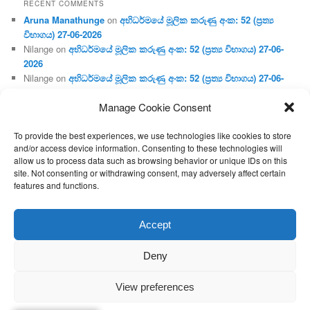
RECENT COMMENTS
Aruna Manathunge
on
අභිධර්මයේ මූලික කරුණු අංක: 52 (ප්‍ර‍ත්‍ය
විභාගය) 27-06-2026
Nilange
on
අභිධර්මයේ මූලික කරුණු අංක: 52 (ප්‍ර‍ත්‍ය විභාගය) 27-06-
2026
Nilange
on
අභිධර්මයේ මූලික කරුණු අංක: 52 (ප්‍ර‍ත්‍ය විභාගය) 27-06-
2026
Manage Cookie Consent
Aruna Manathunge
on
අභිධර්මයේ මූලික කරුණු අංක: 46 (හෘදය,
ජීවිත, ආහාර රූප) 02-05-2026
To provide the best experiences, we use technologies like cookies to store
Gunaratne
on
අභිධර්මයේ මූලික කරුණු අංක: 46 (හෘදය, ජීවිත,
and/or access device information. Consenting to these technologies will
ආහාර රූප) 02-05-2026
allow us to process data such as browsing behavior or unique IDs on this
site. Not consenting or withdrawing consent, may adversely affect certain
features and functions.
Proudly powered by WordPress
Accept
Deny
View preferences