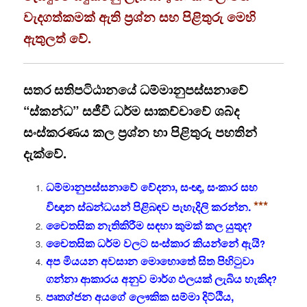
වැදගත්කමක් ඇති ප්‍රශ්න සහ පිළිතුරු මෙහි
ඇතුලත් වේ.
සතර සතිපටිඨානයේ ධම්මානුපස්සනාවේ
“ස්කන්ධ” සජීවී ධර්ම සාකච්චාවේ ශබ්ද
සංස්කරණය කල ප්‍රශ්න හා පිළිතුරු පහතින්
දැක්වේ.
ධම්මානුපස්සනාවේ වේදනා, සංඥා, සංකාර සහ
***
විඥාන ස්ඛන්ධයන් පිළිබඳව පැහැදිලි කරන්න.
චෛතසික නැතිකිරීම සඳහා කුමක් කල යුතුද
?
චෛතසික ධර්ම වලට සංස්කාර කියන්නේ ඇයි
?
අප මියයන අවසාන මොහොතේ සිත පිහිටුවා
ගන්නා ආකාරය අනුව මාර්ග ඵලයක් ලැබිය හැකිද
?
පෘතග්ජන අයගේ ලෞකික සම්මා දිට්ඨිය,