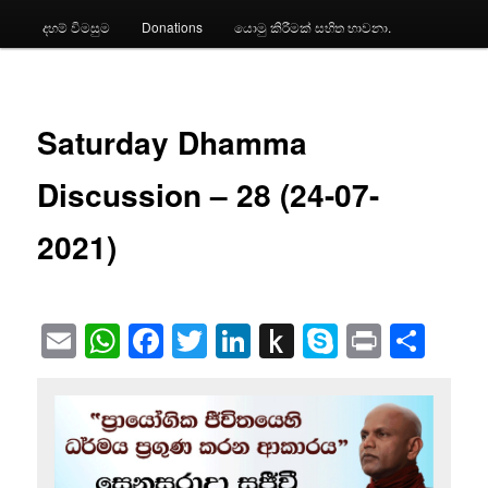
දහම් විමසුම
Donations
යොමු කිරීමක් සහිත භාවනා.
Saturday Dhamma
Discussion – 28 (24-07-
2021)
Email
WhatsApp
Facebook
Twitter
LinkedIn
Push
Skype
Print
Sha
to
Kindle