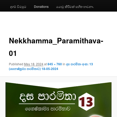
දහම් විමසුම
Donations
යොමු කිරීමක් සහිත භාවනා.
Image
navigation
Nekkhamma_Paramithava-
01
Published
May 18, 2024
at
845 × 760
in
දස පාරමිතා අංක: 13
(නෛෂ්ක්‍ර‍ම්‍ය පාරමිතාව) 18-05-2024