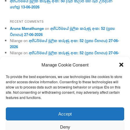
අභිධර්මයේ මූලික කරුණු අංක: 50 (රූප කලාප සහ රූප උපදවන
හේතු) 13-06-2026
RECENT COMMENTS
Aruna Manathunge
on
අභිධර්මයේ මූලික කරුණු අංක: 52 (ප්‍ර‍ත්‍ය
විභාගය) 27-06-2026
Nilange
on
අභිධර්මයේ මූලික කරුණු අංක: 52 (ප්‍ර‍ත්‍ය විභාගය) 27-06-
2026
Nilange
on
අභිධර්මයේ මූලික කරුණු අංක: 52 (ප්‍ර‍ත්‍ය විභාගය) 27-06-
2026
Manage Cookie Consent
Aruna Manathunge
on
අභිධර්මයේ මූලික කරුණු අංක: 46 (හෘදය,
ජීවිත, ආහාර රූප) 02-05-2026
To provide the best experiences, we use technologies like cookies to store
Gunaratne
on
අභිධර්මයේ මූලික කරුණු අංක: 46 (හෘදය, ජීවිත,
and/or access device information. Consenting to these technologies will
ආහාර රූප) 02-05-2026
allow us to process data such as browsing behavior or unique IDs on this
site. Not consenting or withdrawing consent, may adversely affect certain
features and functions.
Proudly powered by WordPress
Accept
Deny