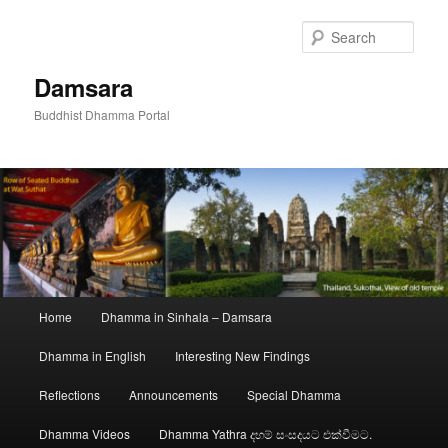
Skip
to
Sear
primary
content
Damsara
Buddhist Dhamma Portal
Main
Home
Dhamma in Sinhala – Damsara
menu
Dhamma in English
Interesting New Findings
Reflections
Announcements
Special Dhamma
Dhamma Videos
Dhamma Yathra දහම් සංසදයට එක්වීමට.