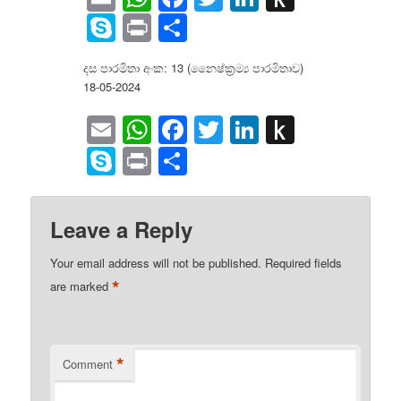
to
Skype
Print
Share
Kindle
දස පාරමිතා අංක: 13 (නෛෂ්ක්‍ර‍ම්‍ය පාරමිතාව)
18-05-2024
Email
WhatsApp
Facebook
Twitter
LinkedIn
Push
to
Skype
Print
Share
Kindle
Leave a Reply
Your email address will not be published.
Required fields
*
are marked
*
Comment