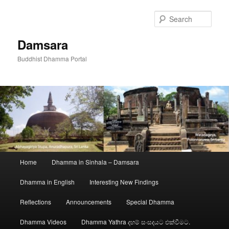
Skip
to
Sear
primary
content
Damsara
Buddhist Dhamma Portal
Main
Home
Dhamma in Sinhala – Damsara
menu
Dhamma in English
Interesting New Findings
Reflections
Announcements
Special Dhamma
Dhamma Videos
Dhamma Yathra දහම් සංසදයට එක්වීමට.