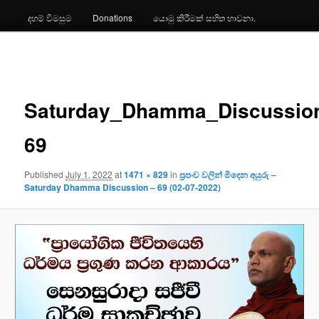
දහම් විමසුම
Donations
යොමු කිරීමක් සහිත භාවනා.
Image
navigation
Saturday_Dhamma_Discussio
69
Published
July 1, 2022
at
1471 × 829
in
ප්‍රපංච වලින් මිදෙන අයුරු –
Saturday Dhamma Discussion – 69 (02-07-2022)