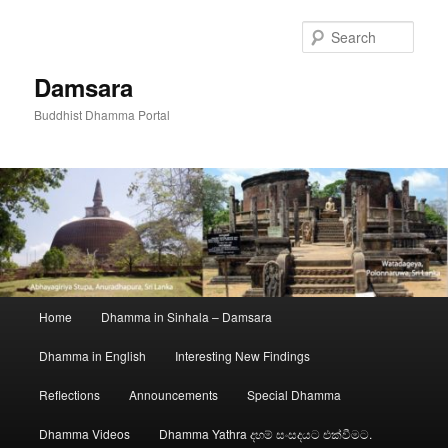
Skip
to
Sear
primary
content
Damsara
Buddhist Dhamma Portal
Main
Home
Dhamma in Sinhala – Damsara
menu
Dhamma in English
Interesting New Findings
Reflections
Announcements
Special Dhamma
Dhamma Videos
Dhamma Yathra දහම් සංසදයට එක්වීමට.