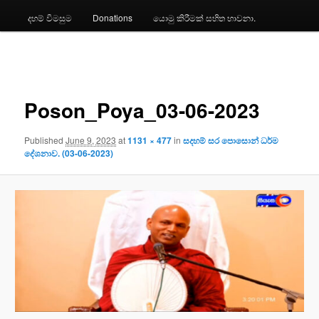
දහම් විමසුම
Donations
යොමු කිරීමක් සහිත භාවනා.
Image
navigation
Poson_Poya_03-06-2023
Published
June 9, 2023
at
1131 × 477
in
සදහම් සර පොසොන් ධර්ම
දේශනාව. (03-06-2023)