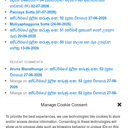
භාවනාව 01) 02-07-2026
Paccaya Sutta (01-07-2026)
අභිධර්මයේ මූලික කරුණු අංක: 52 (ප්‍ර‍ත්‍ය විභාගය) 27-06-2026
Moliyaphagguna Sutta (24-06-2026)
අභිධර්මයේ මූලික කරුණු අංක: 51 (කර්මාදි ප්‍ර‍ත්‍යයන් ගෙන් උපදනා
රූප) 20-06-2026
අභිධර්මයේ මූලික කරුණු අංක: 50 (රූප කලාප සහ රූප උපදවන
හේතු) 13-06-2026
RECENT COMMENTS
Aruna Manathunge
on
අභිධර්මයේ මූලික කරුණු අංක: 52 (ප්‍ර‍ත්‍ය
විභාගය) 27-06-2026
Nilange
on
අභිධර්මයේ මූලික කරුණු අංක: 52 (ප්‍ර‍ත්‍ය විභාගය) 27-06-
2026
Nilange
on
අභිධර්මයේ මූලික කරුණු අංක: 52 (ප්‍ර‍ත්‍ය විභාගය) 27-06-
2026
Manage Cookie Consent
Aruna Manathunge
on
අභිධර්මයේ මූලික කරුණු අංක: 46 (හෘදය,
ජීවිත, ආහාර රූප) 02-05-2026
To provide the best experiences, we use technologies like cookies to store
Gunaratne
on
අභිධර්මයේ මූලික කරුණු අංක: 46 (හෘදය, ජීවිත,
and/or access device information. Consenting to these technologies will
ආහාර රූප) 02-05-2026
allow us to process data such as browsing behavior or unique IDs on this