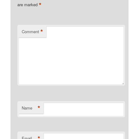
*
are marked
*
Comment
*
Name
*
Email