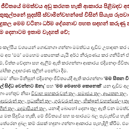
 ජීවිතයේ මමත්වය අඩු කරගත හැකි ආකාරය පිළිබඳව අත
කුකුල්පනේ සුදස්සී ස්වාමින්වහන්සේ විසින් සියැස රූපව
සිදුකල මෙම වටිනා ධර්ම දේශනාව පහත සඳහන් කරුණු නි
සෑම දෙනාටම ඉතාම වැදගත් වේ;
සංකල්පීය වශයෙන් ගොඩනගා ගන්නා මමත්වය දැඩිව උපාදාන කර 
ාම අප ‘මම’ මෙහෙම කෙනෙක් යැයි අර්ථ නිරූපණය කර ගනිමින් ඒ 
ීම්, චිත්ත වේදනා සහ ඇලීම් ඇති කරගන්නා ආකාරය එදිනෙදා ජීවි
ායෝගික උදාහරණ තුලින් පෙන්වා දීම.
‘මම’ නිසා මිනිසුන් එදිනෙදා ජීවිතයේදී ඇති කරගන්නා
‘මම සිතන ව
ල් සිද්ධ වෙන්නට ඕනෑ’
සහ
‘මම මෙහෙම කෙනෙක්’
යන දැඩිව අල
නා හේතුව නිසා
විවාහ සහකරුවන් තුල, සමාජය තුල, ආයතන තුල,
‍යවරුන් තුල, ප්‍රධානින් තුල, ගුරුවරුන් තුල, භික්ෂුන් වහන්සේලා 
න් තුල, දෙමාපියන් තුල,
යනාදී බොහෝ දෙනා තුල ඇති වන මමත්වය
ය මත සිදුවිය හැකි, මේ ජීවිතයේ සහ සංසාරයට බල පැවැත්විය හැක
ේරෙන දුබල කම් රැසක් හඳුනා ගන්නා ආකාරය පැහැදිලි කිරීම. එ