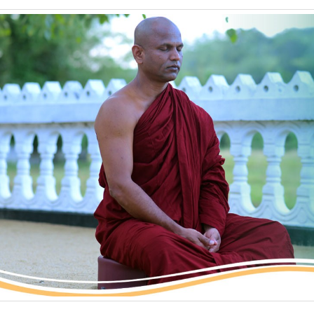
to
Kindle