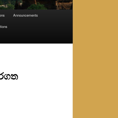
ions
Announcements
tions
කරගත