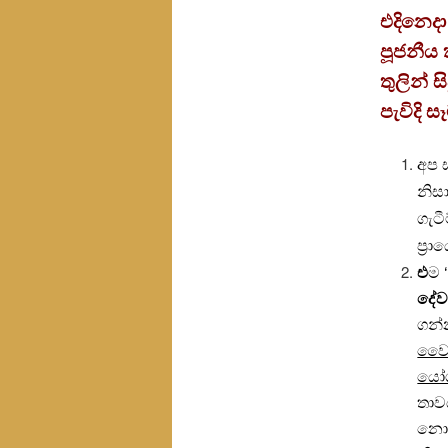
එදිනෙදා
පූජනීය 
තුලින් 
පැවිදි 
අප 
නිස
ගැට
ප්‍ර
එ
ම 
දේව
ගන්
වෛද්
යෝගී
තාව
නොත