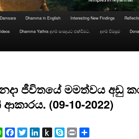
 Damsara
Dhamma in English
Interesting New Findings
Reflect
ideos
Dhamma Yathra දහම් සංසදයට එක්වීමට.
දහම් විමසුම
Dona
නෙදා ජීවිතයේ මමත්වය අඩු 
ි ආකාරය. (09-10-2022)
ail
WhatsApp
Facebook
Twitter
LinkedIn
Push
Skype
Print
Share