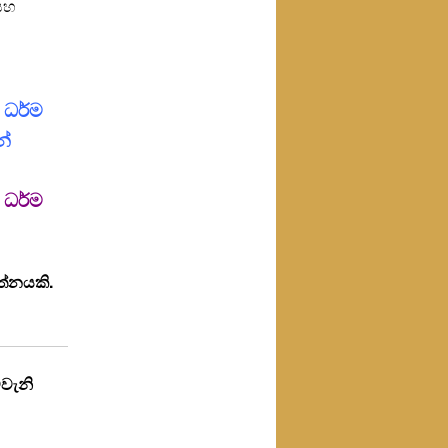
 සහ
 ධර්ම
න්
 ධර්ම
ත්නයකි.
ෙවැනි