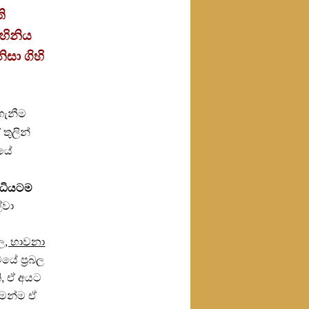
ි
ාහිනිය
සා ගිහි
ගැනීම
තුලින්
තයේ
ිධියටම
්වා
තුල, භාවනා
ේ ප්‍රබල
ි, ඒ අයට
මෙන්ම ඒ