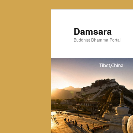
Skip
to
primary
Damsara
content
Buddhist Dhamma Portal