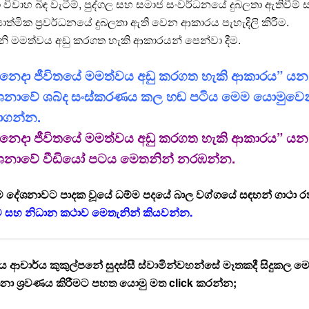
 විවාහ බිඳ වැටීම්, පුද්ගල සහ සමාජ සංවර්ධනයේ දුබලතා ඇතිවීම්
‍යාත්මික ප්‍රවර්ධනයේ දුබලතා ඇති වෙන ආකාරය පැහැදිලි
කිරීම
.
නි මමත්වය අඩු කරගත හැකි ආකාරයන් පෙන්වා දීම.
ිනෙදා ජීවිතයේ මමත්වය අඩු කරගත හැකි ආකාරය” යන
ශනාවේ ශබ්ද සංස්කරණය කල හඬ පටිය මෙම යොමුවෙ
ාගන්න.
ිනෙදා ජීවිතයේ මමත්වය අඩු කරගත හැකි ආකාරය” යන
ශනාවේ වීඩියෝ පටය මෙතනින් නරඹන්න.
ම දේශනාවට පාදක වූයේ ධම්ම පදයේ බාල වග්ගයේ සඳහන් ගාථා ර
ව සහ නිධාන කථාව මෙතැනින් කියවන්න.
ආචාර්ය කුකුල්පනේ සුදස්සී ස්වාමින්වහන්සේ මෑතකදී සිදුකල ම
නා ශ්‍රවණය කිරීමට පහත යොමු මත click කරන්න;