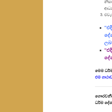
නිසා
ආධ්
එවැ
“එද
දේ
ලබ
“එද
දේ
මෙම ධර්
එම ගාථා
ගෞරවනීය 
ධර්ම දේශ