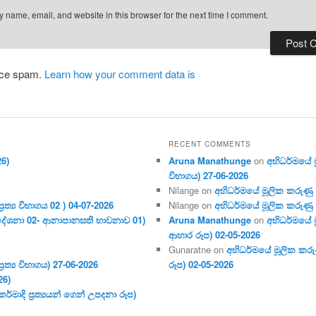
 name, email, and website in this browser for the next time I comment.
duce spam.
Learn how your comment data is
RECENT COMMENTS
26)
Aruna Manathunge
on
අභිධර්මයේ මූ
විභාගය) 27-06-2026
Nilange
on
අභිධර්මයේ මූලික කරුණු අංක
ර‍ත්‍ය විභාගය 02 ) 04-07-2026
Nilange
on
අභිධර්මයේ මූලික කරුණු අංක
දේශනා 02- ආනාපානසති භාවනාව 01)
Aruna Manathunge
on
අභිධර්මයේ ම
ආහාර රූප) 02-05-2026
Gunaratne
on
අභිධර්මයේ මූලික කරුණ
ර‍ත්‍ය විභාගය) 27-06-2026
රූප) 02-05-2026
26)
මාදි ප්‍ර‍ත්‍යයන් ගෙන් උපදනා රූප)