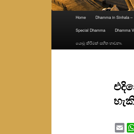
Main
Home
Dhamma in Sinhala –
menu
Special Dhamma
Dhamma V
යොමු කිරීමක් සහිත භාවනා.
එදි
හැක
Em