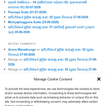
සදහම් මණ්ඩපය – 04 (සතිපට්ඨාන දේශනා 02- ආනාපානසති
භාවනාව 01) 02-07-2026
Paccaya Sutta (01-07-2026)
අභිධර්මයේ මූලික කරුණු අංක: 52 (ප්‍ර‍ත්‍ය විභාගය) 27-06-2026
Moliyaphagguna Sutta (24-06-2026)
අභිධර්මයේ මූලික කරුණු අංක: 51 (කර්මාදි ප්‍ර‍ත්‍යයන් ගෙන් උපදනා
රූප) 20-06-2026
RECENT COMMENTS
Aruna Manathunge
on
අභිධර්මයේ මූලික කරුණු අංක: 52 (ප්‍ර‍ත්‍ය
විභාගය) 27-06-2026
Nilange
on
අභිධර්මයේ මූලික කරුණු අංක: 52 (ප්‍ර‍ත්‍ය විභාගය) 27-06-
2026
Nilange
on
අභිධර්මයේ මූලික කරුණු අංක: 52 (ප්‍ර‍ත්‍ය විභාගය) 27-06-
2026
Manage Cookie Consent
Aruna Manathunge
on
අභිධර්මයේ මූලික කරුණු අංක: 46 (හෘදය,
ජීවිත, ආහාර රූප) 02-05-2026
To provide the best experiences, we use technologies like cookies to store
Gunaratne
on
අභිධර්මයේ මූලික කරුණු අංක: 46 (හෘදය, ජීවිත,
and/or access device information. Consenting to these technologies will
ආහාර රූප) 02-05-2026
allow us to process data such as browsing behavior or unique IDs on this
site. Not consenting or withdrawing consent, may adversely affect certain
features and functions.