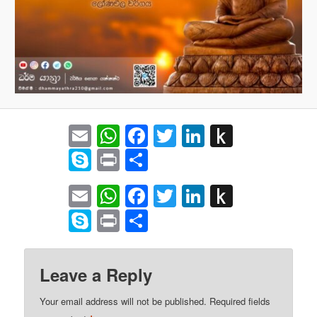
Email
WhatsApp
Facebook
Twitter
LinkedIn
Push
to
Skype
Print
Share
Kindle
Email
WhatsApp
Facebook
Twitter
LinkedIn
Push
to
Skype
Print
Share
Kindle
Leave a Reply
Your email address will not be published.
Required fields