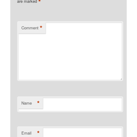
*
are marked
*
Comment
*
Name
*
Email