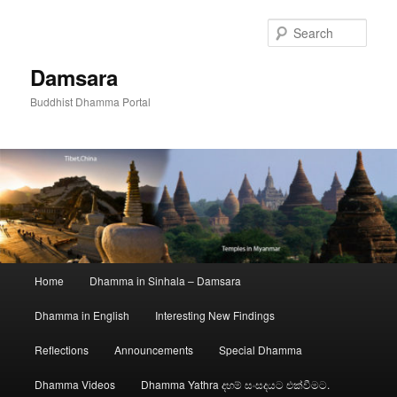
Skip
to
Sear
primary
content
Damsara
Buddhist Dhamma Portal
Main
Home
Dhamma in Sinhala – Damsara
menu
Dhamma in English
Interesting New Findings
Reflections
Announcements
Special Dhamma
Dhamma Videos
Dhamma Yathra දහම් සංසදයට එක්වීමට.