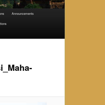
ions
Announcements
tions
i_Maha-