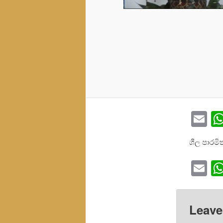
Em
ශීල පාරම
Em
Leave