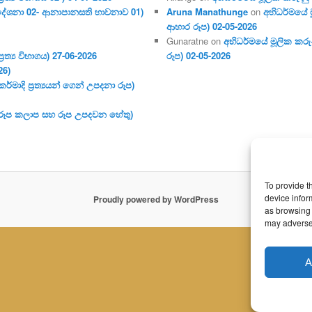
දේශනා 02- ආනාපානසති භාවනාව 01)
Aruna Manathunge
on
අභිධර්මයේ ම
ආහාර රූප) 02-05-2026
Gunaratne
on
අභිධර්මයේ මූලික කරුණ
ර‍ත්‍ය විභාගය) 27-06-2026
රූප) 02-05-2026
26)
මාදි ප්‍ර‍ත්‍යයන් ගෙන් උපදනා රූප)
 (රූප කලාප සහ රූප උපදවන හේතු)
To provide t
device infor
Proudly powered by WordPress
as browsing 
may adversel
A