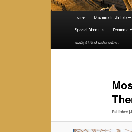
Main
Home
Dhamma in Sinhala –
menu
Special Dhamma
Dhamma V
යොමු කිරීමක් සහිත භාවනා.
Image
navigation
Mos
The
Published
M