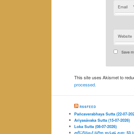
Email
Website
Save my
This site uses Akismet to re
processed.
RSSFEED
Pañcaverabhaya Sutta (22-07-20
Ariyasāvaka Sutta (15-07-2026)
Loka Sutta (08-07-2026)
අභිධර්මයේ මූලික කරුණු අංක: 53 (ප්‍