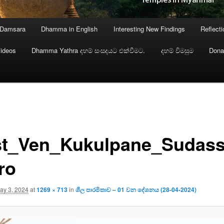
 Damsara
Dhamma in English
Interesting New Findings
Reflect
ideos
Dhamma Yathra දහම් සංසදයට එක්වීමට.
දහම් විමසුම
Dona
t_Ven_Kukulpane_Sudass
ro
ay 3, 2024
at
1269 × 713
in
ශීල පාරමිතාව – 01 වන දේශනය (28-04-2024)