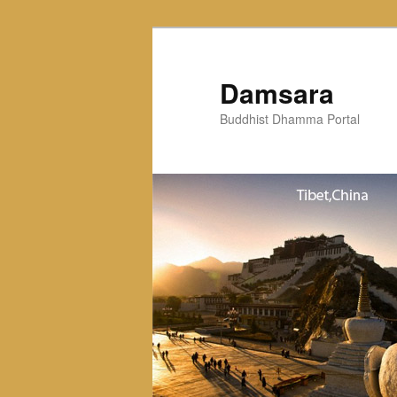
Skip
to
primary
Damsara
content
Buddhist Dhamma Portal