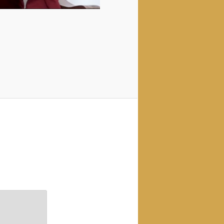
are
are