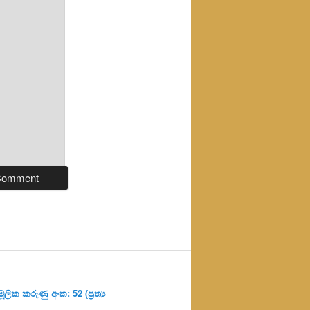
ලික කරුණු අංක: 52 (ප්‍ර‍ත්‍ය