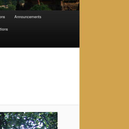
ions
Announcements
tions