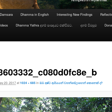
 Damsara
Dhamma in English
Interesting New Findings
Reflect
ideos
Dhamma Yathra දහම් සංසදයට එක්වීමට.
දහම් විමසුම
Dona
3603332_c080d0fc8e_b
ay 20, 2017
at
1024 × 685
in
ඔබ අෂ්ට ආර්යයන් වහන්සේලාගෙන් කෙනෙක් ද?