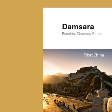
Skip
to
primary
Damsara
content
Buddhist Dhamma Portal