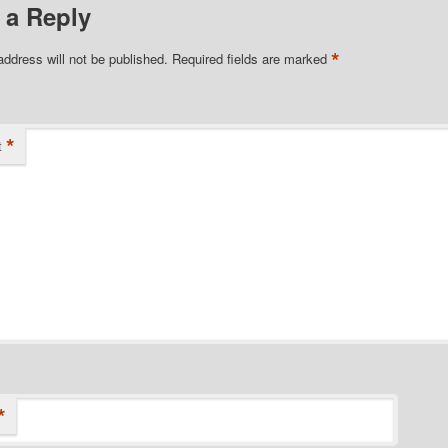
 a Reply
*
address will not be published.
Required fields are marked
*
t
*