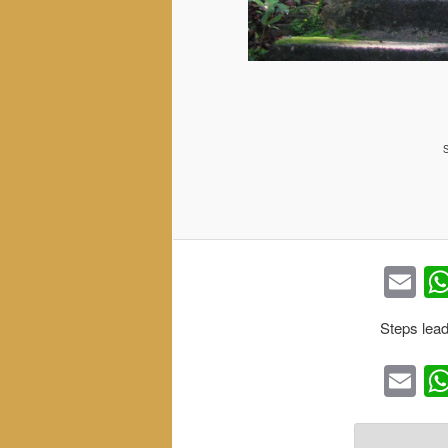
Em
Steps lead
Em