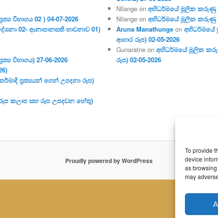
Nilange
on
අභිධර්මයේ මූලික කරුණු අංක
ර‍ත්‍ය විභාගය 02 ) 04-07-2026
Nilange
on
අභිධර්මයේ මූලික කරුණු අංක
දේශනා 02- ආනාපානසති භාවනාව 01)
Aruna Manathunge
on
අභිධර්මයේ ම
ආහාර රූප) 02-05-2026
Gunaratne
on
අභිධර්මයේ මූලික කරුණ
ර‍ත්‍ය විභාගය) 27-06-2026
රූප) 02-05-2026
26)
මාදි ප්‍ර‍ත්‍යයන් ගෙන් උපදනා රූප)
 (රූප කලාප සහ රූප උපදවන හේතු)
To provide t
device infor
Proudly powered by WordPress
as browsing 
may adversel
A