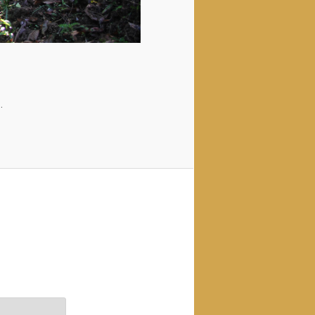
are
.
are