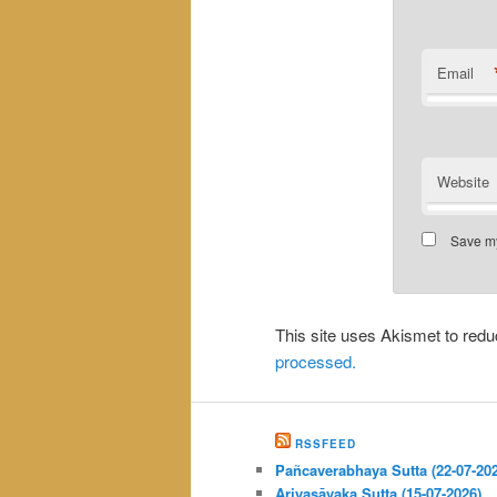
Email
Website
Save my
This site uses Akismet to re
processed.
RSSFEED
Pañcaverabhaya Sutta (22-07-20
Ariyasāvaka Sutta (15-07-2026)