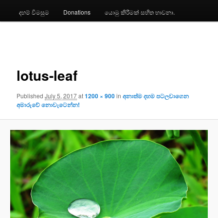
දහම් විමසුම
Donations
යොමු කිරීමක් සහිත භාවනා.
Image
navigation
lotus-leaf
Published
July 5, 2017
at
1200 × 900
in
අනාත්ම දහම පටලවාගෙන
අමාරුවේ නොවැටෙන්න!