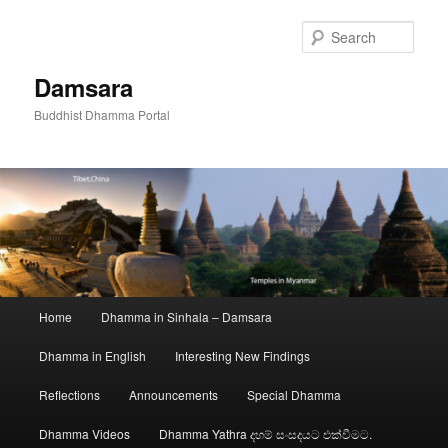
Skip
to
Sear
primary
content
Damsara
Buddhist Dhamma Portal
Main
Home
Dhamma in Sinhala – Damsara
menu
Dhamma in English
Interesting New Findings
Reflections
Announcements
Special Dhamma
Dhamma Videos
Dhamma Yathra දහම් සංසදයට එක්වීමට.