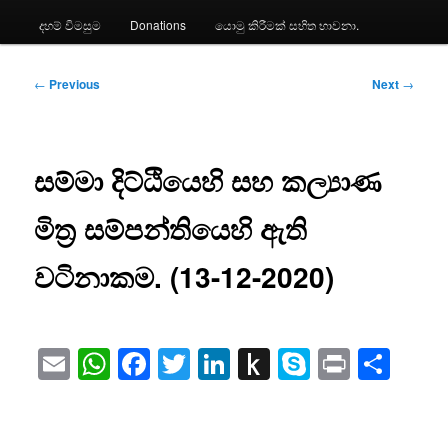
දහම් විමසුම
Donations
යොමු කිරීමක් සහිත භාවනා.
Post
←
Previous
Next
→
navigation
සම්මා දිට්ඨියෙහි සහ කල්‍යාණ
මිත්‍ර සම්පන්තියෙහි ඇති
වටිනාකම. (13-12-2020)
Email
WhatsApp
Facebook
Twitter
LinkedIn
Push
Skype
Print
Sha
to
Kindle