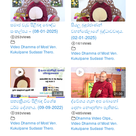
සමාජ වැඩ පිළිබඳ බෞද්ධ
සියලු බුදුරජාණන්
සංකල්පය – (08-01-2025)
වහන්සේලාගේ බුද්ධාවවාදය.
253
views
(02-01-2025)
161
views
Video Dhamma of Most Ven.
Kukulpane Sudassi Thero.
Video Dhamma of Most Ven.
Kukulpane Sudassi Thero.
53.08
21.00
සත්‍යක්‍රියාව පිලිබඳ විශේෂ
ද්වේශය ගැන අප බොහෝ
ධර්ම දේශනය. (09-09-2022)
දෙනා නොදන්නා පැතිකඩ.
393
views
485
views
Dhamma Video Clips.
,
Video Dhamma of Most Ven.
Video Dhamma of Most Ven.
Kukulpane Sudassi Thero.
Kukulpane Sudassi Thero.