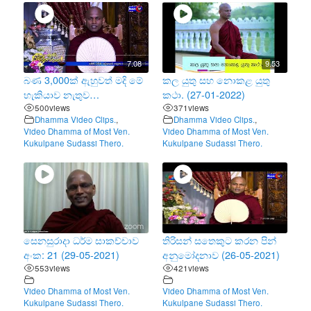
7.08
9.53
බණ 3,000ක් ඇහුවත් මදි මේ
කල යුතු සහ නොකළ යුතු
හැකියාව නැතුව…
කථා. (27-01-2022)
500
views
371
views
Dhamma Video Clips.
,
Dhamma Video Clips.
,
Video Dhamma of Most Ven.
Video Dhamma of Most Ven.
Kukulpane Sudassi Thero.
Kukulpane Sudassi Thero.
සෙනසුරාදා ධර්ම සාකච්චාව
තිරිසන් සතෙකුට කරන පින්
අංක: 21 (29-05-2021)
අනුමෝදනාව (26-05-2021)
553
views
421
views
Video Dhamma of Most Ven.
Video Dhamma of Most Ven.
Kukulpane Sudassi Thero.
Kukulpane Sudassi Thero.