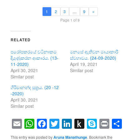
1
2
3
…
9
»
Page 1 of 9
RELATED
පරෝපකරයේ වටිනාකම
මනසේ ඇතිවන මායාකාරී
දියුණුකරන ආකාරය. (13-
ස්වභාවය. (24-09-2020)
11-2020)
April 19, 2021
April 30, 2021
Similar post
Similar post
ගිරිමානන්ද සූත්‍රය. (20 -12
-2020)
April 30, 2021
Similar post
Email
WhatsApp
Facebook
Twitter
LinkedIn
Push
Skype
Print
Sha
to
This entry was posted by
Aruna Manathunge
. Bookmark the