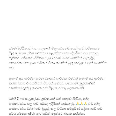
සම්මා දිට්ඨියෙහි සහ කල්‍යාණ මිත්‍ර සම්පන්තියෙහි ඇති වටිනාකම
පිලිබඳ මෙම ධර්ම දේශනාව ලෞකික සම්මා දිට්ඨියේ අප නොදුටු
පැතිකඩ එදිනෙදා ජීවිතයේ උදාහරණ යොදා ගනිමින් පැහැදිලි
කෙරෙන මනා ප්‍රායෝගික වටිනා කමකින් යුතු කරුණු වලින් සමන්විත
වේ.
ඇතැම් අය ආරම්භ කරන ව්‍යාපාර සාර්ථක වීමටත් ඇතැම් අය ආරම්භ
කරන ව්‍යාපාර අසාර්ථක වීමටත් හේතුව වශයෙන් බුදුරජාණන්
වහන්සේ දැක්වූ කාරණය ඒ පිලිබඳ අපූරු උදාහණයකි.
මෙහි දී අප සැදැහැවත් ශ්‍රාවකයන් ගේ පහසුව පිණිස, ශබ්ද
සංස්කරණය කල හඬ පටයද ඉදිරිපත් කරනෙමු.
එම ශබ්ද
සංස්කරණය මගින් හඬ දියුණු කල වටිනා සම්පුර්ණ දේශනාවේ හඬ
පටය මෙතන click කර සවන් දෙන්න/ බාගත කරන්න: