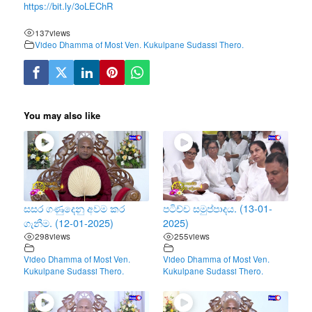
https://bit.ly/3oLEChR
137
views
Video Dhamma of Most Ven. Kukulpane Sudassi Thero.
You may also like
සසර ගණුදෙනු අවම කර
පටිච්ච සමුප්පාදය. (13-01-
ගැනීම. (12-01-2025)
2025)
298
views
255
views
Video Dhamma of Most Ven.
Video Dhamma of Most Ven.
Kukulpane Sudassi Thero.
Kukulpane Sudassi Thero.