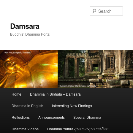
Skip
to
Sear
primary
content
Damsara
Buddhist Dhamma Portal
Main
Home
Dhamma in Sinhala – Damsara
menu
Dhamma in English
Interesting New Findings
Reflections
Announcements
Special Dhamma
Dhamma Videos
Dhamma Yathra දහම් සංසදයට එක්වීමට.