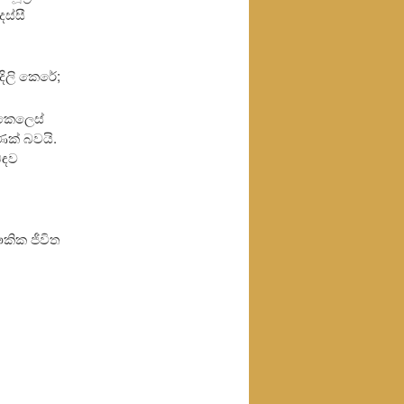
ස්සී
ිලි කෙරේ;
 කෙලෙස්
ක් බවයි.
බඳව
ෞකික ජීවිත