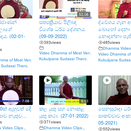
53.08
දුරජාණන්
සත්‍යක්‍රියාව පිලිබඳ
ද්වේශය ගැන 
ලාගේ
විශේෂ ධර්ම දේශනය.
බොහෝ දෙනා
ාදය. (02-01-
(09-09-2022)
නොදන්නා පැත
393
views
485
views
Dhamma Video 
s
Video Dhamma of Most Ven.
Video Dhamma of
Kukulpane Sudassi Thero.
mma of Most Ven.
Kukulpane Sudass
 Sudassi Thero.
7.08
9.53
ක් ඇහුවත් මදි
කල යුතු සහ නොකළ
සෙනසුරාදා ධර
යාව නැතුව…
යුතු කථා. (27-01-2022)
සාකච්චාව අංක:
s
371
views
05-2021)
Video Clips.
,
Dhamma Video Clips.
,
552
views