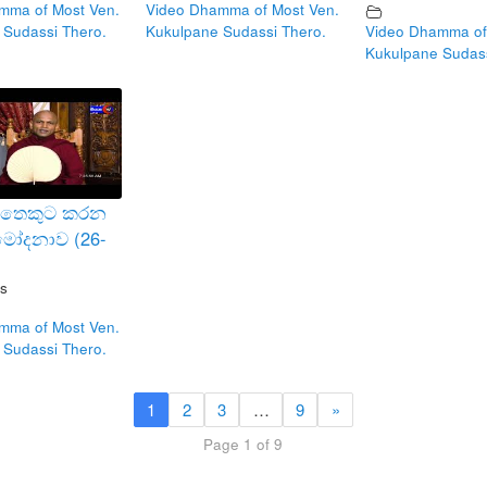
mma of Most Ven.
Video Dhamma of Most Ven.
 Sudassi Thero.
Kukulpane Sudassi Thero.
Video Dhamma of
Kukulpane Sudass
 සතෙකුට කරන
ුමෝදනාව (26-
s
mma of Most Ven.
 Sudassi Thero.
1
2
3
…
9
»
Page 1 of 9