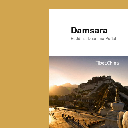
Skip
to
primary
Damsara
content
Buddhist Dhamma Portal