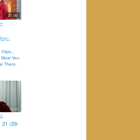
21.00
අප
ිකඩ.
Clips.
,
 Most Ven.
i Thero.
්ම
 21 (29-