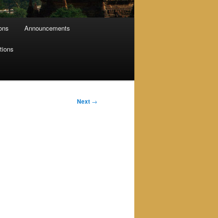
ions
Announcements
tions
Next
→