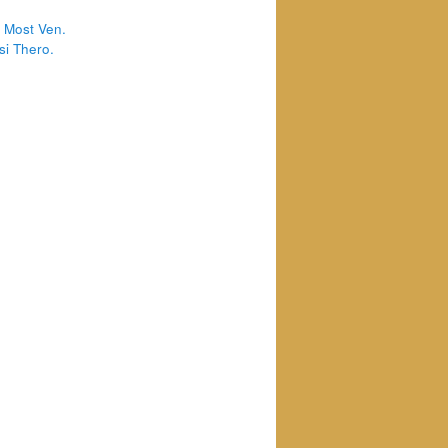
 Most Ven.
i Thero.