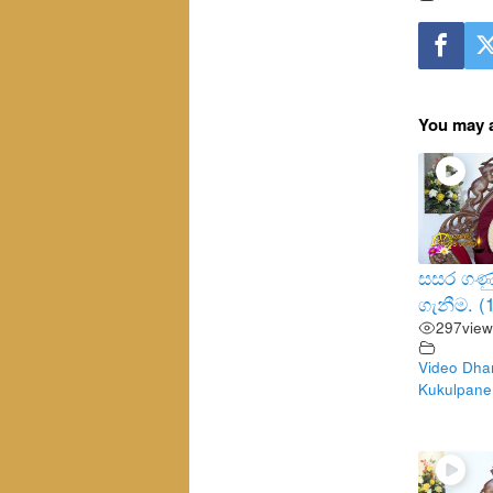
You may a
සසර ගණු
ගැනීම. (
297
view
Video Dha
Kukulpane