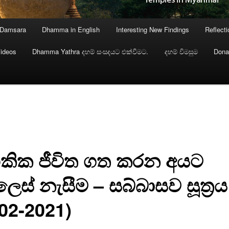
 Damsara
Dhamma in English
Interesting New Findings
Reflect
ideos
Dhamma Yathra දහම් සංසදයට එක්වීමට.
දහම් විමසුම
Dona
ික ජීවිත ගත කරන අයට
ෙස් නැසීම – සබ්බාසව සූත්‍රය
-02-2021)