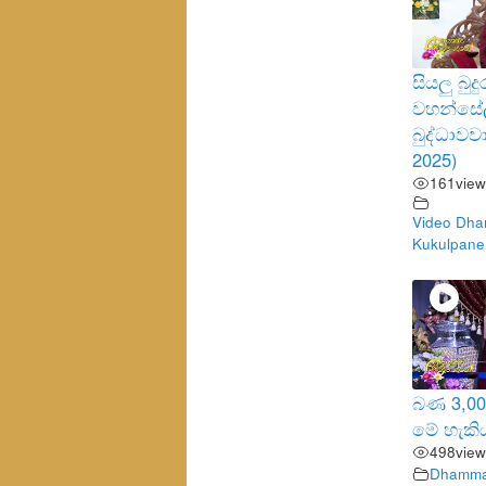
සියලු බු
වහන්සේ
බුද්ධාවව
2025)
161
view
Video Dha
Kukulpane
බණ 3,000
මේ හැකි
498
view
Dhamma 