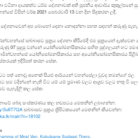
තා වටිනා දායකත්ව ධර්ම දේශනාවක් අති පූජනීය ආචාර්ය කුකුල්පනේ සුද
හන්සේ විසින් වර්ෂ 2021 පෙබරවාරි 13 වන දින සිදුකරන ලදී.
 දේශනාවෙන් අප බොහෝ දෙනා නොදන්නා පහත සඳහන් කරුණු පැහැද
ාණන්වහන්සේ සබ්බාසව සූත්‍රය දේශනා කිරීමේදී එම සූත්‍රයෙන් දැක්වෙන
රුණු 07 සුදුසු වන්නේ යෝනිසෝමනසිකාරය සහිත පුද්ගලයන් හට පමණ
්වාමින්වහන්සේ යෝනිසෝමනසිකාරය සහ අයෝනිසෝමනසිකාරය පිළි
විස්තරයක් ඉදිරිපත් කරන සේක.
බවට පත් නොවූ අනෙක් සියළු ආර්යයන් වහන්සේලා වුවද තමන්ගේ ඵල
ට සම වදින්නේ නැති විට යම් යම් ප්‍රමාණ වලට ආශ්‍රව වලට නතු වී ල
 පැහැදිලි කල සේක.
ශනාවේ ශබ්ද සංස්කරණය කල හඬපටය මෙතනින් ලබාගන්න:
t.ly/3u6T7QA
සබ්බාසව සූත්‍රය ත්‍රිපිටකයෙන් මෙතනින් කියවන්න:
taka.lk/main?n=18102
s
hamma of Most Ven. Kukulpane Sudassi Thero.