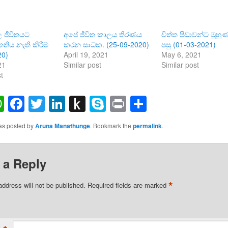
ල ජීවිතයට
අපේ ජීවිත කාලය තීරණය
චිත්ත පීඩාවන්ට මුහුණ
ිය නැති කිරීම
කරන සාධක. (25-09-2020)
පසු (01-03-2021)
20)
April 19, 2021
May 6, 2021
21
Similar post
Similar post
t
ail
WhatsApp
Facebook
Twitter
LinkedIn
Push
Skype
Print
Share
to
was posted by
Aruna Manathunge
. Bookmark the
permalink
.
Kindle
 a Reply
*
address will not be published.
Required fields are marked