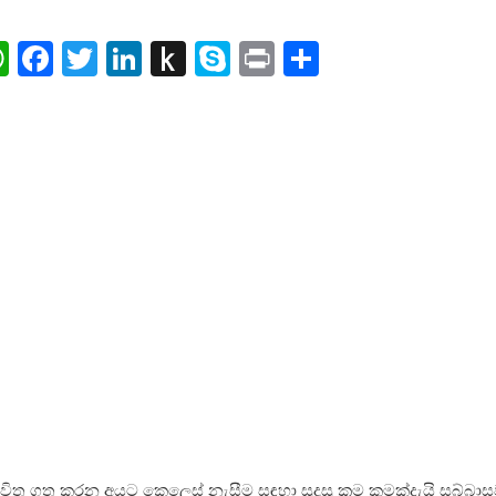
ail
WhatsApp
Facebook
Twitter
LinkedIn
Push
Skype
Print
Share
to
Kindle
ිත ගත කරන අයට කෙලෙස් නැසීම සඳහා සුදුසු ක්‍රම කුමක්දැයි සබ්බාසව 