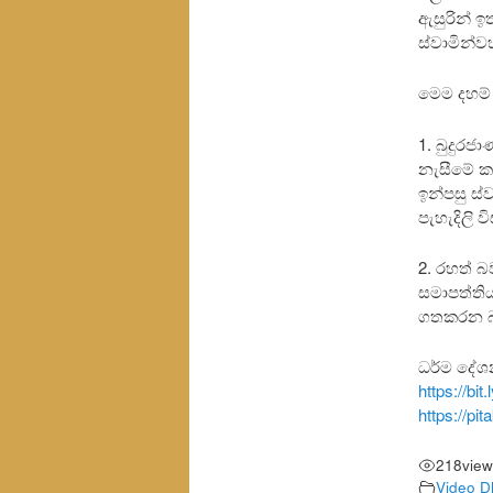
ඇසුරින් ඉ
ස්වාමින්ව
මෙම දහම්
1. බුදුරජ
නැසීමේ ක
ඉන්පසු ස
පැහැදිලි 
2. රහත් 
සමාපත්තිය
ගතකරන බව
ධර්ම දේ
https://bi
https://pi
218
view
Video D