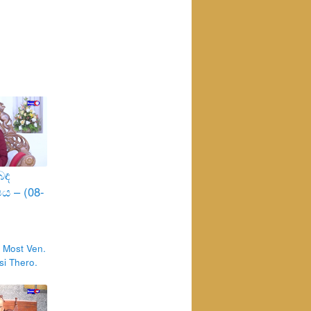
බඳ
ය – (08-
 Most Ven.
i Thero.