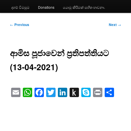
දහම් විමසුම
Donations
යොමු කිරීමක් සහිත භාවනා.
Post
←
Previous
Next
→
navigation
ආමිස පූජාවෙන් ප්‍රතිපත්තියට
(13-04-2021)
Email
WhatsApp
Facebook
Twitter
LinkedIn
Push
Skype
Print
Sha
to
Kindle