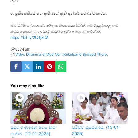
හැටි.
5. ප්‍රතිපත්තියේ සහ ආමිසයේ ඇති අන්තර් සම්බන්ධතාවය.
එම ධර්ම දේශනාවේ ශබ්ද සංස්කරණය මගින් හඬ දියුණු කල හඬ
පටය මෙතන click කර සවන් දෙන්න/ බාගත කරන්න:
https://bit.ly/2Q4jxDA
85
views
Video Dhamma of Most Ven. Kukulpane Sudassi Thero.
You may also like
සසර ගණුදෙනු අවම කර
පටිච්ච සමුප්පාදය. (13-01-
ගැනීම. (12-01-2025)
2025)