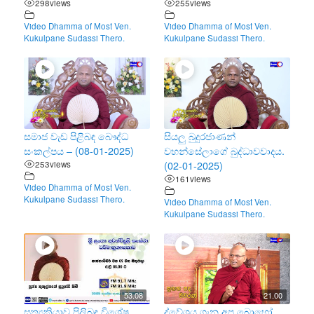
298
views
255
views
Video Dhamma of Most Ven.
Video Dhamma of Most Ven.
Kukulpane Sudassi Thero.
Kukulpane Sudassi Thero.
සමාජ වැඩ පිළිබඳ බෞද්ධ
සියලු බුදුරජාණන්
සංකල්පය – (08-01-2025)
වහන්සේලාගේ බුද්ධාවවාදය.
253
views
(02-01-2025)
161
views
Video Dhamma of Most Ven.
Kukulpane Sudassi Thero.
Video Dhamma of Most Ven.
Kukulpane Sudassi Thero.
53.08
21.00
සත්‍යක්‍රියාව පිලිබඳ විශේෂ
ද්වේශය ගැන අප බොහෝ