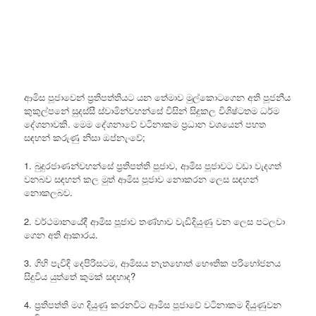
ආමිස පූජාවෙන් ප්‍රතිපත්තියට යන තේමාව මුල්කොටගෙන අති පූජනීය
කුකුල්පනේ සුදස්සී ස්වාමින්වහන්සේ විසින් සිදුකල විශිෂ්ටතම ධර්ම
දේශනාවකි. මෙම දේශනාවේ වටිනාකම ප්‍රධාන වශයෙන් පහත
සඳහන් කරුණු නිසා ඔප්නැංවේ;
1. බුදුරජාණන්වහන්සේ ප්‍රතිපත්ති පූජාව, ආමිස පූජාවට වඩා වැදගත්
වනබව සඳහන් කල මුත් ආමිස පූජාව නොකරන ලෙස සඳහන්
නොකලබව.
2. වර්ථමානයේදී ආමිස පූජාව තණ්හාව වැඩිදියුණු වන ලෙස පටලවා
ගෙන අති ආකාරය.
3. ගිහි පැවිදි දෙපිරිසටම, ආමිසය නැතහොත් භෞතික පරිභෝජනය
සිදුවිය යුත්තේ කුමක් සඳහාද?
4. ප්‍රතිපත්ති මග දියුණු කරනවිට ආමිස පූජාවේ වටිනාකම දියුණුවන