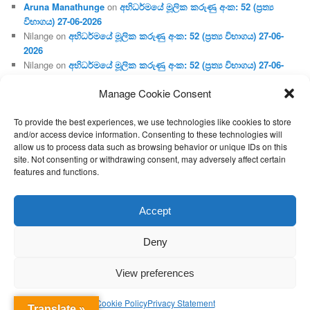
Aruna Manathunge
on
අභිධර්මයේ මූලික කරුණු අංක: 52 (ප්‍ර‍ත්‍ය
විභාගය) 27-06-2026
Nilange
on
අභිධර්මයේ මූලික කරුණු අංක: 52 (ප්‍ර‍ත්‍ය විභාගය) 27-06-
2026
Nilange
on
අභිධර්මයේ මූලික කරුණු අංක: 52 (ප්‍ර‍ත්‍ය විභාගය) 27-06-
2026
Manage Cookie Consent
Aruna Manathunge
on
අභිධර්මයේ මූලික කරුණු අංක: 46 (හෘදය,
ජීවිත, ආහාර රූප) 02-05-2026
To provide the best experiences, we use technologies like cookies to store
Gunaratne
on
අභිධර්මයේ මූලික කරුණු අංක: 46 (හෘදය, ජීවිත,
and/or access device information. Consenting to these technologies will
ආහාර රූප) 02-05-2026
allow us to process data such as browsing behavior or unique IDs on this
site. Not consenting or withdrawing consent, may adversely affect certain
features and functions.
Proudly powered by WordPress
Accept
Deny
View preferences
Cookie Policy
Privacy Statement
Translate »