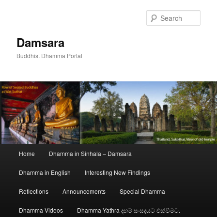
Skip
to
Sear
primary
content
Damsara
Buddhist Dhamma Portal
Main
Home
Dhamma in Sinhala – Damsara
menu
Dhamma in English
Interesting New Findings
Reflections
Announcements
Special Dhamma
Dhamma Videos
Dhamma Yathra දහම් සංසදයට එක්වීමට.