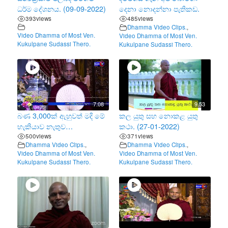
ධර්ම දේශනය. (09-09-2022)
දෙනා නොදන්නා පැතිකඩ.
393
views
485
views
Dhamma Video Clips.
,
Video Dhamma of Most Ven.
Video Dhamma of Most Ven.
Kukulpane Sudassi Thero.
Kukulpane Sudassi Thero.
7.08
9.53
බණ 3,000ක් ඇහුවත් මදි මේ
කල යුතු සහ නොකළ යුතු
හැකියාව නැතුව…
කථා. (27-01-2022)
500
views
371
views
Dhamma Video Clips.
,
Dhamma Video Clips.
,
Video Dhamma of Most Ven.
Video Dhamma of Most Ven.
Kukulpane Sudassi Thero.
Kukulpane Sudassi Thero.