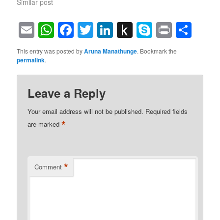
Similar post
Email
WhatsApp
Facebook
Twitter
LinkedIn
Push
Skype
Print
Sha
to
This entry was posted by
Aruna Manathunge
. Bookmark the
Kindle
permalink
.
Leave a Reply
Your email address will not be published.
Required fields
*
are marked
*
Comment