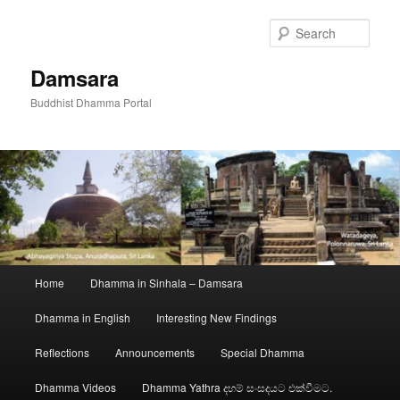
Skip
to
Sear
primary
content
Damsara
Buddhist Dhamma Portal
Main
Home
Dhamma in Sinhala – Damsara
menu
Dhamma in English
Interesting New Findings
Reflections
Announcements
Special Dhamma
Dhamma Videos
Dhamma Yathra දහම් සංසදයට එක්වීමට.