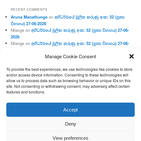
RECENT COMMENTS
Aruna Manathunge
on
අභිධර්මයේ මූලික කරුණු අංක: 52 (ප්‍ර‍ත්‍ය
විභාගය) 27-06-2026
Nilange
on
අභිධර්මයේ මූලික කරුණු අංක: 52 (ප්‍ර‍ත්‍ය විභාගය) 27-06-
2026
Nilange
on
අභිධර්මයේ මූලික කරුණු අංක: 52 (ප්‍ර‍ත්‍ය විභාගය) 27-06-
2026
Manage Cookie Consent
Aruna Manathunge
on
අභිධර්මයේ මූලික කරුණු අංක: 46 (හෘදය,
ජීවිත, ආහාර රූප) 02-05-2026
To provide the best experiences, we use technologies like cookies to store
Gunaratne
on
අභිධර්මයේ මූලික කරුණු අංක: 46 (හෘදය, ජීවිත,
and/or access device information. Consenting to these technologies will
ආහාර රූප) 02-05-2026
allow us to process data such as browsing behavior or unique IDs on this
site. Not consenting or withdrawing consent, may adversely affect certain
features and functions.
Proudly powered by WordPress
Accept
Deny
View preferences