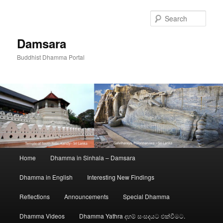
Skip
to
Sear
primary
content
Damsara
Buddhist Dhamma Portal
Main
Home
Dhamma in Sinhala – Damsara
menu
Dhamma in English
Interesting New Findings
Reflections
Announcements
Special Dhamma
Dhamma Videos
Dhamma Yathra දහම් සංසදයට එක්වීමට.