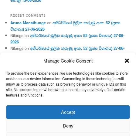
හේතු) 13-06-2026
RECENT COMMENTS
Aruna Manathunge
on
අභිධර්මයේ මූලික කරුණු අංක: 52 (ප්‍ර‍ත්‍ය
විභාගය) 27-06-2026
Nilange
on
අභිධර්මයේ මූලික කරුණු අංක: 52 (ප්‍ර‍ත්‍ය විභාගය) 27-06-
2026
Nilange
on
අභිධර්මයේ මූලික කරුණු අංක: 52 (ප්‍ර‍ත්‍ය විභාගය) 27-06-
2026
Manage Cookie Consent
Aruna Manathunge
on
අභිධර්මයේ මූලික කරුණු අංක: 46 (හෘදය,
ජීවිත, ආහාර රූප) 02-05-2026
To provide the best experiences, we use technologies like cookies to store
Gunaratne
on
අභිධර්මයේ මූලික කරුණු අංක: 46 (හෘදය, ජීවිත,
and/or access device information. Consenting to these technologies will
ආහාර රූප) 02-05-2026
allow us to process data such as browsing behavior or unique IDs on this
site. Not consenting or withdrawing consent, may adversely affect certain
features and functions.
Proudly powered by WordPress
Accept
Deny