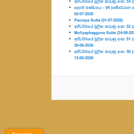
අභිධර්මයේ මූලික කරුණු අංක: 53 (ප්‍
සදහම් මණ්ඩපය – 04 (සතිපට්ඨාන 
02-07-2026
Paccaya Sutta (01-07-2026)
අභිධර්මයේ මූලික කරුණු අංක: 52 (ප්‍
Moliyaphagguna Sutta (24-06-20
අභිධර්මයේ මූලික කරුණු අංක: 51 (කර්
20-06-2026
අභිධර්මයේ මූලික කරුණු අංක: 50
13-06-2026