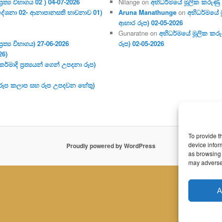
ර‍ත්‍ය විභාගය 02 ) 04-07-2026
Nilange
on
අභිධර්මයේ මූලික කරුණු අංක
දේශනා 02- ආනාපානසති භාවනාව 01)
Aruna Manathunge
on
අභිධර්මයේ ම
ආහාර රූප) 02-05-2026
Gunaratne
on
අභිධර්මයේ මූලික කරුණ
ර‍ත්‍ය විභාගය) 27-06-2026
රූප) 02-05-2026
26)
මාදි ප්‍ර‍ත්‍යයන් ගෙන් උපදනා රූප)
 (රූප කලාප සහ රූප උපදවන හේතු)
To provide t
device infor
Proudly powered by WordPress
as browsing 
may adversel
A