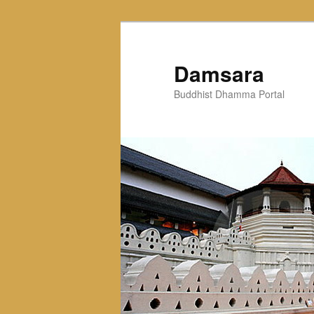
Skip
to
primary
Damsara
content
Buddhist Dhamma Portal