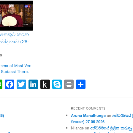
 සතෙකුට කරන
ුමෝදනාව (26-
s
mma of Most Ven.
 Sudassi Thero.
ail
WhatsApp
Facebook
Twitter
LinkedIn
Push
Skype
Print
Share
to
Kindle
RECENT COMMENTS
26)
Aruna Manathunge
on
අභිධර්මයේ මූ
විභාගය) 27-06-2026
Nilange
on
අභිධර්මයේ මූලික කරුණු අංක