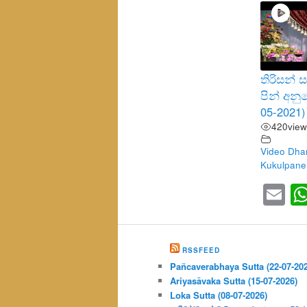
තිරිසන්
පින් අන
05-2021)
420
view
Video Dha
Kukulpane
Em
RSSFEED
Pañcaverabhaya Sutta (22-07-20
Ariyasāvaka Sutta (15-07-2026)
Loka Sutta (08-07-2026)