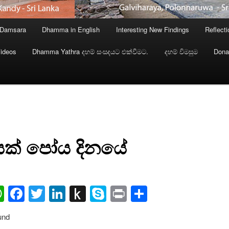
 Damsara
Dhamma in English
Interesting New Findings
Reflect
ideos
Dhamma Yathra දහම් සංසදයට එක්වීමට.
දහම් විමසුම
Dona
ක් පෝය දිනයේ
ail
WhatsApp
Facebook
Twitter
LinkedIn
Push
Skype
Print
Share
to
und
Kindle