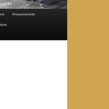
ions
Announcements
tions