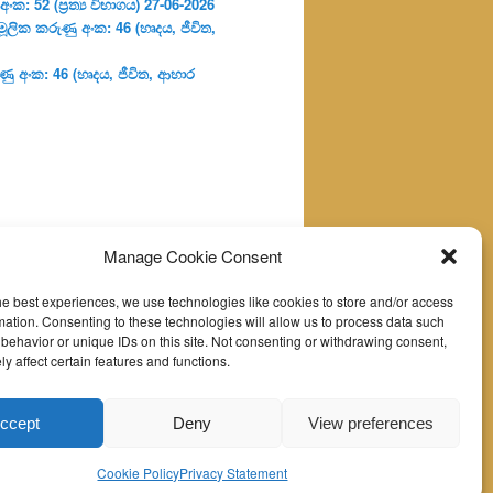
: 52 (ප්‍ර‍ත්‍ය විභාගය) 27-06-2026
ූලික කරුණු අංක: 46 (හෘදය, ජීවිත,
ු අංක: 46 (හෘදය, ජීවිත, ආහාර
Manage Cookie Consent
he best experiences, we use technologies like cookies to store and/or access
mation. Consenting to these technologies will allow us to process data such
behavior or unique IDs on this site. Not consenting or withdrawing consent,
y affect certain features and functions.
ccept
Deny
View preferences
Cookie Policy
Privacy Statement