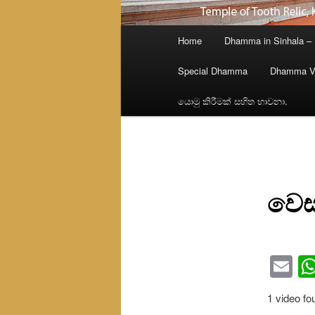
Main
Home
Dhamma in Sinhala –
menu
Special Dhamma
Dhamma V
යොමු කිරීමක් සහිත භාවනා.
වෙස
Em
1 video fo