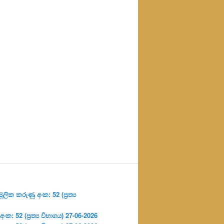
ලික කරුණු අංක: 52 (ප්‍ර‍ත්‍ය
: 52 (ප්‍ර‍ත්‍ය විභාගය) 27-06-2026