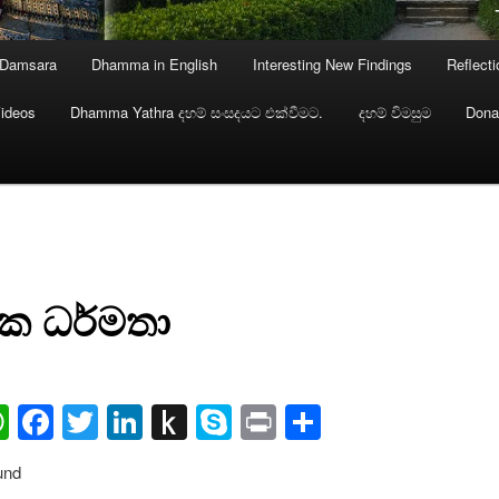
 Damsara
Dhamma in English
Interesting New Findings
Reflect
ideos
Dhamma Yathra දහම් සංසදයට එක්වීමට.
දහම් විමසුම
Dona
 ධර්මතා
ail
WhatsApp
Facebook
Twitter
LinkedIn
Push
Skype
Print
Share
to
und
Kindle