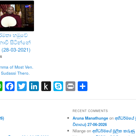
්මතා හමුවේ
ොවී සිටින්නේ
(28-03-2021)
s
mma of Most Ven.
 Sudassi Thero.
ail
WhatsApp
Facebook
Twitter
LinkedIn
Push
Skype
Print
Share
to
Kindle
RECENT COMMENTS
26)
Aruna Manathunge
on
අභිධර්මයේ මූ
විභාගය) 27-06-2026
Nilange
on
අභිධර්මයේ මූලික කරුණු අංක