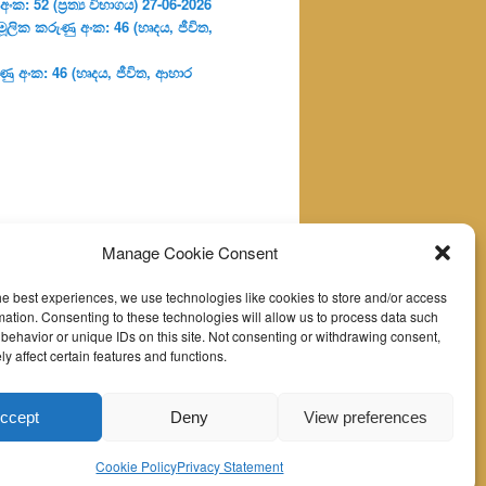
: 52 (ප්‍ර‍ත්‍ය විභාගය) 27-06-2026
ූලික කරුණු අංක: 46 (හෘදය, ජීවිත,
ු අංක: 46 (හෘදය, ජීවිත, ආහාර
Manage Cookie Consent
he best experiences, we use technologies like cookies to store and/or access
mation. Consenting to these technologies will allow us to process data such
behavior or unique IDs on this site. Not consenting or withdrawing consent,
y affect certain features and functions.
ccept
Deny
View preferences
Cookie Policy
Privacy Statement