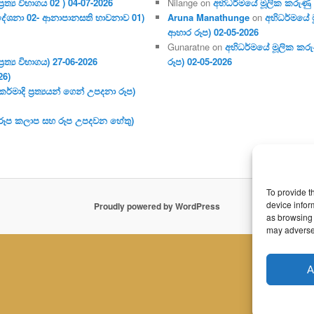
ර‍ත්‍ය විභාගය 02 ) 04-07-2026
Nilange
on
අභිධර්මයේ මූලික කරුණු අංක
දේශනා 02- ආනාපානසති භාවනාව 01)
Aruna Manathunge
on
අභිධර්මයේ ම
ආහාර රූප) 02-05-2026
Gunaratne
on
අභිධර්මයේ මූලික කරුණ
ර‍ත්‍ය විභාගය) 27-06-2026
රූප) 02-05-2026
26)
මාදි ප්‍ර‍ත්‍යයන් ගෙන් උපදනා රූප)
 (රූප කලාප සහ රූප උපදවන හේතු)
To provide t
device infor
Proudly powered by WordPress
as browsing 
may adversel
A