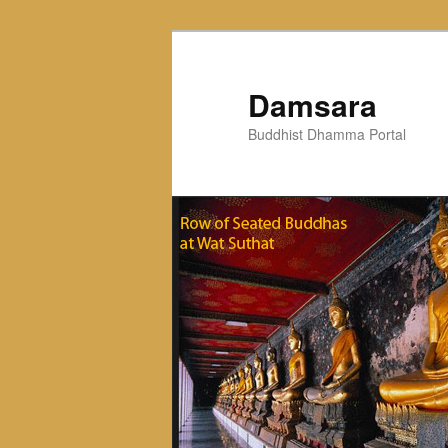
Skip
to
primary
Damsara
content
Buddhist Dhamma Portal