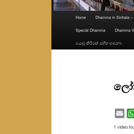
Main
Home
Dhamma in Sinhala –
menu
Special Dhamma
Dhamma V
යොමු කිරීමක් සහිත භාවනා.
ලෝක
Em
1 video fo