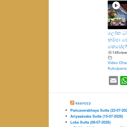
ලෝක ධර
කම්පා න
කෙසේද? 
146
view
Video Dha
Kukulpane
Em
RSSFEED
Pañcaverabhaya Sutta (22-07-20
Ariyasāvaka Sutta (15-07-2026)
Loka Sutta (08-07-2026)