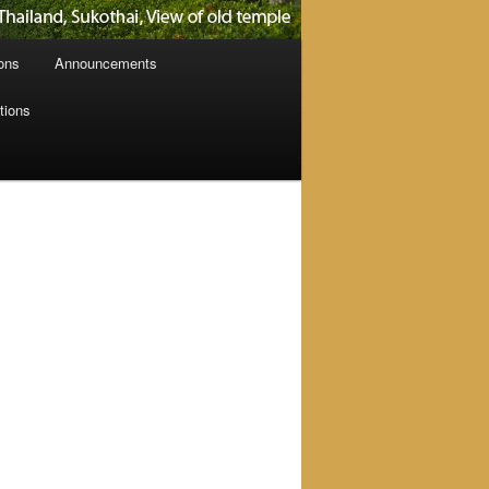
ions
Announcements
tions