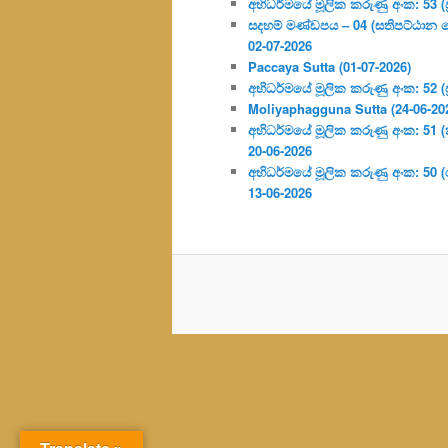
අභිධර්මයේ මූලික කරුණු අංක: 53 (ප්‍
සදහම් මණ්ඩපය – 04 (සතිපට්ඨාන 
02-07-2026
Paccaya Sutta (01-07-2026)
අභිධර්මයේ මූලික කරුණු අංක: 52 (ප්‍
Moliyaphagguna Sutta (24-06-20
අභිධර්මයේ මූලික කරුණු අංක: 51 (කර්
20-06-2026
අභිධර්මයේ මූලික කරුණු අංක: 50
13-06-2026