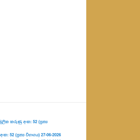
ලික කරුණු අංක: 52 (ප්‍ර‍ත්‍ය
: 52 (ප්‍ර‍ත්‍ය විභාගය) 27-06-2026