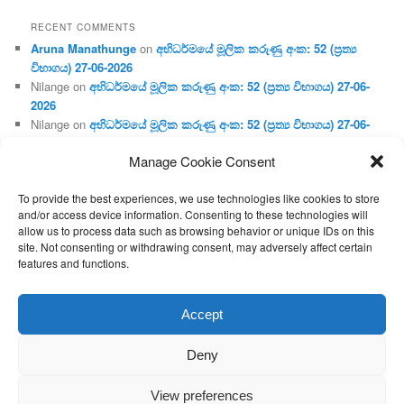
RECENT COMMENTS
Aruna Manathunge
on
අභිධර්මයේ මූලික කරුණු අංක: 52 (ප්‍ර‍ත්‍ය
විභාගය) 27-06-2026
Nilange
on
අභිධර්මයේ මූලික කරුණු අංක: 52 (ප්‍ර‍ත්‍ය විභාගය) 27-06-
2026
Nilange
on
අභිධර්මයේ මූලික කරුණු අංක: 52 (ප්‍ර‍ත්‍ය විභාගය) 27-06-
2026
Manage Cookie Consent
Aruna Manathunge
on
අභිධර්මයේ මූලික කරුණු අංක: 46 (හෘදය,
ජීවිත, ආහාර රූප) 02-05-2026
To provide the best experiences, we use technologies like cookies to store
Gunaratne
on
අභිධර්මයේ මූලික කරුණු අංක: 46 (හෘදය, ජීවිත,
and/or access device information. Consenting to these technologies will
ආහාර රූප) 02-05-2026
allow us to process data such as browsing behavior or unique IDs on this
site. Not consenting or withdrawing consent, may adversely affect certain
features and functions.
Proudly powered by WordPress
Accept
Deny
View preferences