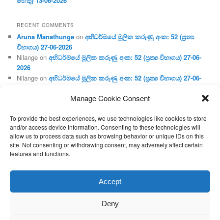
හේතු) 13-06-2026
RECENT COMMENTS
Aruna Manathunge
on
අභිධර්මයේ මූලික කරුණු අංක: 52 (ප්‍ර‍ත්‍ය
විභාගය) 27-06-2026
Nilange
on
අභිධර්මයේ මූලික කරුණු අංක: 52 (ප්‍ර‍ත්‍ය විභාගය) 27-06-
2026
Nilange
on
අභිධර්මයේ මූලික කරුණු අංක: 52 (ප්‍ර‍ත්‍ය විභාගය) 27-06-
2026
Manage Cookie Consent
Aruna Manathunge
on
අභිධර්මයේ මූලික කරුණු අංක: 46 (හෘදය,
ජීවිත, ආහාර රූප) 02-05-2026
To provide the best experiences, we use technologies like cookies to store
Gunaratne
on
අභිධර්මයේ මූලික කරුණු අංක: 46 (හෘදය, ජීවිත,
and/or access device information. Consenting to these technologies will
ආහාර රූප) 02-05-2026
allow us to process data such as browsing behavior or unique IDs on this
site. Not consenting or withdrawing consent, may adversely affect certain
features and functions.
Proudly powered by WordPress
Accept
Deny