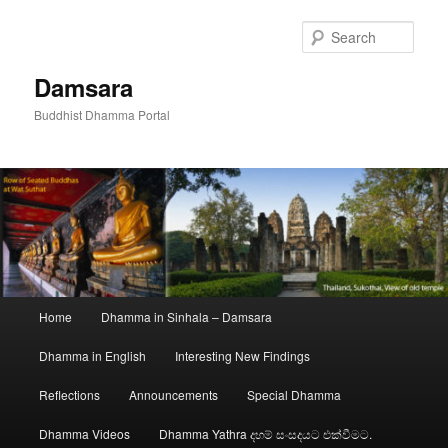
Skip
to
Sear
primary
content
Damsara
Buddhist Dhamma Portal
Main
Home
Dhamma in Sinhala – Damsara
menu
Dhamma in English
Interesting New Findings
Reflections
Announcements
Special Dhamma
Dhamma Videos
Dhamma Yathra දහම් සංසදයට එක්වීමට.