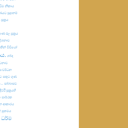
ඣිම නිකාය
යට සූදානම්
සූත්‍රය
ණ ඵල සූත්‍රය
දේශනාව
තීන්
වීඩියෝ
ණය.
ශබ්ද
ාවනාව
සංවර්ධන
ට
සතුට ගුණ
..
සබ්බාසව
ට්ඨි සූත්‍රයහි
ක
සාර්ථක
රන ආකාරය
2
සුතමය
 ධර්ම