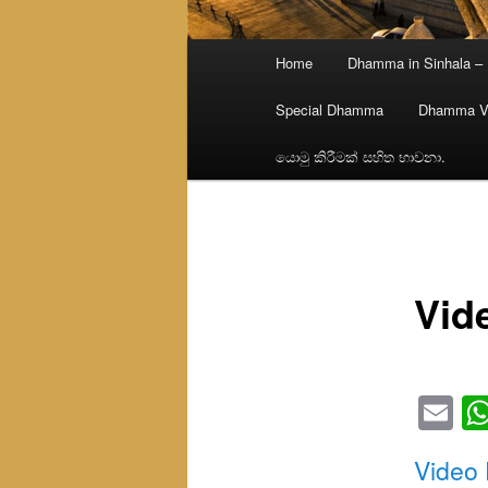
Main
Home
Dhamma in Sinhala –
menu
Special Dhamma
Dhamma V
යොමු කිරීමක් සහිත භාවනා.
Vid
Em
Video