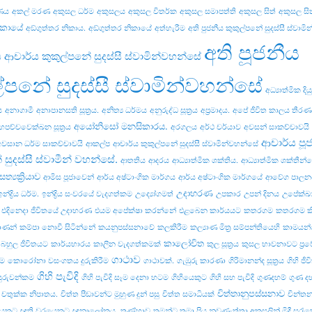
ණය
අකල් මරණ
අකුසල ධර්ම
අකුසලය
අකුසල විතර්ක
අකුසල සමාපත්ති
අකුසල සිත්
අකුසල සිත
ිකායේ
අඞ්‌ගුත්‌තර නිකාය.
අඞ්‌ගුත්‌තර නිකායේ
අත්හැරීම
අති පුජනීය කුකුල්පනේ සුදස්සී ස්වාම
අති පූජනීය
ය ආචාර්ය කුකුල්පනේ සුදස්සී ස්වාමින්වහන්සේ
ල්පනේ සුදස්සී ස්වාමින්වහන්සේ
අධ්‍යාත්මික දි
ය
අනාගාමී
අනාපානසති සූත්‍රය.
අනිත්‍ය ධර්මය
අනුරුද්ධ සූත්‍රය
අප්‍රමාදය.
අපේ ජීවිත කාලය තීර
අයෝනිසෝ මනසිකාරය.
හපච්චවෙක්ඛන සූත්‍රය
අරගලය
අර්ථ චර්යාව
අවසන් සාකච්චාවයි
ආචාර්ය පූ
අවසාන ධර්ම සාකච්චාවයි
ආකල්ප
ආචාර්ය කුකුල්පනේ සුදස්සී ස්වාමින්වහන්සේ
 සුදස්සී ස්වාමීන් වහන්සේ.
ආතතිය
ආදරය
ආධ්‍යාත්මික ශක්තිය.
ආධ්‍යාත්මික ශක්තීන
ත්‍යක්‍රියාව
ආමිස පූජාවෙන්
ආර්ය අෂ්ටාංගික මාර්ගය
ආර්ය අෂ්ටාංගික මාර්ගයේ
ආවේග පාලන
උදාහරණ
ඉන්ද්‍රිය ධර්ම.
ඉන්ද්‍රිය සංවරයේ වැදගත්කම
උද්‍යෝගමත්
උපකාර
උපන් දිනය
උපේක්ඛා
එදිනෙදා ජීවිතයේ උදාහරණ
එයම අපේක්ෂා කරන්නේ
එළබෙන කාර්යයට
කතරගම
කතරගම ක
ාණන්
කම්පා නොවී සිටින්නේ
කයනුපස්සනාවේ
කලකිරීම
කල්‍යාණ මිත්‍ර සම්පන්තියෙහි
කාමයන්
කාලෝචිත
 බහුල ජීවිතයට
කාර්යභාරය
කාලීන වැදගත්කමක්
කුල සූත්‍රය
කුසල භාවනාවට ප්‍ර
ගාථාව
ීම
කොරෝනා වසංගතය දුරුකිරීම
ගාථාවක්.
ගැඹුරු කාරණා
ගිරිමානන්ද සූත්‍රය
ගිහි ජී
ගිහි පැවිදි
ුරුවන්කම
ගිහි පැවිදි සෑම දෙනා හටම
ගිහියෙකුට
ගිහි සහ පැවිදි
ගුණදහම්
ගුණ ද
චිත්තානුපස්සනාව
චතුක්ක නිපාතය.
චිත්ත පීඩාවන්ට මුහුණ දුන් පසු
චිත්ත සමාධියක්
චින්ත
යෙකුට
ඥාති වරයෙකුට
ඥානාලෝකය.
තණ්හාව
තමන්ට තමා ප්‍රිය නුවණැත්තා අකුසලින් මිදී සුරැක