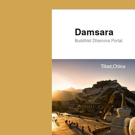
Skip
to
primary
Damsara
content
Buddhist Dhamma Portal