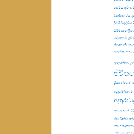
සේවය අවංක
මනසිකාරය
ද
දිට්ඨි විශුද්ධිය
ධම්මපදපාළිය
දේශනාව ශ්‍ර
නිවන
නිවන්
පණ්ඩිතයන්
ප
ප්‍රඥාවන්තව
ප්
ජීවිත
ප්‍රියයන්ගෙන්
අනුමෝදනාව
අනුරාධ
ප
සමාජයටත්
ස්වාමින්වහන
සහ අනාපානස
ධර්ම
බෝධිරා