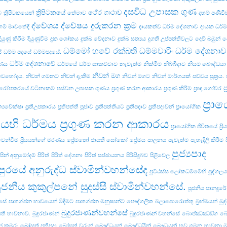
දසවිධ උපාසක ගුණ
ත්‍රිපිටකයේ
ථේර ගාථාව
ව
ත්‍රිපිටකයෙන්
තේමාව
දහම් පණිව
ද්වේශය
ද්වේෂය දුරුකරන ක්‍රම
හම් මාවතේදී
දායකත්ව ධර්ම දේශනාව
දායක ධර්
දියුණු කිරීම
දියුණුවීම
දුක ශෝකය
දුක්ඛ වේදනාව
දුක්ඛ සත්‍යය
දුගති උප්පත්තිවලට
දෙවි බඹුන්
ද
ධම්මෝ හවේ රක්ඛති ධම්මචාරිං
ධර්ම දේශනාව
ේ
ධම්ම පදයේ
ධම්මපදයේ.
ධර්ම දේශනාවේ
වණය
ධර්මයේ
ධර්ම සාකච්චාව
නැවැත්ම
නික්මීම
නිබ්බිදාව
නියම බෞද්ධයා
නිවන් මග
 අවභෝදය.
නිවන් ගමනට
නිවන් දැකීම
නිවන් මගට
නිවන් මාර්ගයක්
පච්‌චය සූත්‍රය.
ප
රෝපකරයේ වටිනාකම
පස්වන උපාසක ගුණය
ප්‍රගුණ කරන ආකාරය
ප්‍රගුණ කිරීම
ප්‍රඥා ගෝචර
ප්‍ර
‍රත්‍යවේක්ෂා
ප්‍රතිඋපකාරය
ප්‍රතිපත්ති පූජාව
ප්‍රතිපත්තියට
ප්‍රතිපදාව
ප්‍රතිපදාවන්
ප්‍රායෝගික
යෙහි ධර්මය ප්‍රගුණ කරන ආකාරය
ප්‍රායෝගික ජීවිතයේ
ප්‍
 වෙන්වීම
ප්‍රියයන්ගේ මරණය
ප්‍රේමතෝ ජායතී සෝකෝ
ප්‍රේමය
පාලනය
පැවැත්ම
පැහැදිලි කිරීම
පුජ්‍යපාද
පින් අනුමෝදම්
පිරිත්
පිරිත් දේශනා
පිරිත් සඡ්ඡායනය
පිරිසිදුබව
පිළිවෙල
පුරයේ අනුරුද්ධ ස්වාමින්වහන්සේද
පුට්ඨස්ස ලෝකධම්මේහි
පුද්ගලය
ූජනීය කුකුල්පනේ සුදස්සී ස්වාමින්වහන්සේ.
පූජනීය පානදුර
්සේ
පෘතග්ජන භාවයෙන් මිදීමට
පෘතග්ජන මනුෂ්‍යන්ට
පෞද්ගලික
බලාපොරොත්තු
බ්‍රහ්මයන්
බුද
බුදුරජාණන්වහන්සේ
ති භාවනාව.
බුදුරජාණන්
බුදුරජාණන් වහන්සේ
බොජ‍්ඣඣඞ‍්ග
බෝ
ජ කුමරු
බෝසත් ප්‍රතිපදා
බෝසත් වරුන්
බෞද්ධයන්
බෞද්ධයින්
බෞධයන්
භව ගමන
භාවනා 