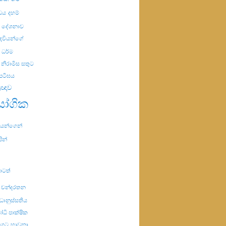
ිඩය
දහම්
ම දේශනාව
ෙවියන්ගේ
ධර්ම
නිරාමිස සතුට
පටිඝය
්‍රඥාව
ායෝගික
රියයන්ගෙන්
පින්
ාටත්
ේ චන්දරතන
්ධානුස්සතිය
ධි පාක්ෂික
මගට
භාවනා