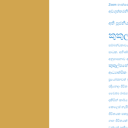
Zoom තාක්ෂ
අඞ්ගුත්තරන
අති පූජනී
කුකු
සම්බන්ධතාව
සාධක.
අභිණ්
අනුශාසනාව
කුකුල්පනේ
ආධ්‍යාත්මික ස
ප්‍රයෝජනවත්
එදිනෙදා ජීවිත
චෛත්‍ය රාජය
දකිමින්
කාර්ය
කෙලෙස් නැස
ජීවිතයක සකස
ගෘහ ජීවිතයක්
වන්නේ
ඥාති