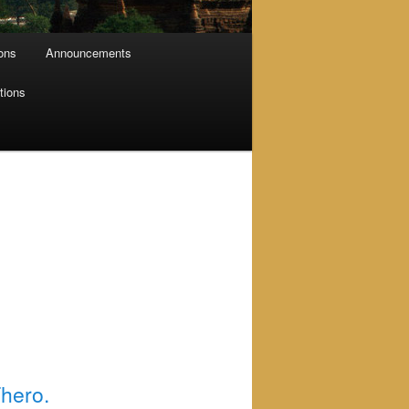
ions
Announcements
tions
hero.