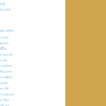
ුවිලි
ින්වහන්සේ
යුණුව
අන්තර්
ණය කරන
අවසාන
ජනීය
්ගේ බලයෙන්
ය
ඉතා
 පාරමිතාව
ිරිවෙහෙර
ගේ ආදීනව
වේශයක්
විතය
ගිහි
හම්
ගුරුවරයා
නය
ජීවත්
ෙයි.
තම