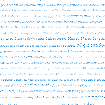
භාවනාව.
ව ප්‍රවේශ වන ආකාරය
භික්ෂුණී සාසනය.
භික්‌ඛුනී සංයුත්‌තයේ
මජ්ඣිම නිකායේ
මජ්‌
‍යත්වයෙන් ආධ්‍යාත්මික ප්‍රවේශයක් කරා - ප්‍රථම ධර්ම දේශනය.
මරණය
මමත්වය
මරණ
මානසික ආතතිය
් මරණ
මරණයේදී
මහානාම රජුන්
මහා මංගල සූත්‍රයේ
මානසික
මාපුඤ්ඤභායි 
්ම
මූල පන්නාසකය
මූලපරියාය වර්ග
මූලික න්‍යාය
යහපත් ජීවිතයක් උදෙසා සිහිය
යොමුකරන
ිකාරය
යෝනිසෝ මනසිකාරය.
යෝනිසෝමනසිකාරයෙන්
රහත් බවට
රෝහිතස්‌ස වර්ගය.
ලො
ා
ලෝක ධර්මතාවයක්
ලෞකික සම්මා දිට්ඨියේ
වගකීමි යුතුකමි සහ සසර හිමිකම්
වටිනා ධර්ම 
ලයේ
ව්‍යාපාර
විදර්ශනාව
විපල්‌ලාස සූත්‍රය.
විපස්සනා භාවනාව
විරීයාරම්භ
විශිෂ්ටතම
විශේෂ ශක්
ශබ්ද සංස්කර
ෙන්වීමේ දුකට
වෙසක් පෝය දිනයේ
වේදනානු පස්සනා සතිපට්ඨානය.
සංක්ෂිප්ත
කල
ශ්‍රාවකයන්
ශ්‍රාවකයන්ගේ
ශ්‍රී ලංකාවේ
සක්කාය දිට්ඨිය
සක්කාය සූත්‍රය
සක්මන් භ
සතර සතිපටිඨානය
ජීවී ධර්ම සාකච්ඡා
සතර සතිපටිඨානයේ චිත්නුතාපස්සනාව
සත්ජන සමජ 
ට්ඨානය
සතිපට්ඨාන සූත්‍රයේ
සතිපට්‌ඨාන සූත්‍රය.
සතිමත්ව
සතිය
සතියක්
සති සම්පජඤේඤය
සතු
සන්තුට්ඨ සූත්‍රය
 උපකාර වෙන හැටි
සතුටින්
සප්ත විශුද්ධි
සප්පාය කථා.
සබ්බ පාපස්ස අකරණං.
යානයක්
සමථ සහ විපස්සනා භාවනා
සමනය
සම්පිණ්ඩනය
සම්මා දිට්ඨිය
සම්මා දිට්ඨියෙහි
සම්මා දි
සම්මුඤ්ජනී තෙරුන්.
සරල සහ ප්‍රායෝගික
ස්ත්‍රී පුරුෂ
ස්ත්‍රී පුරුෂ භේදයක්.
සාමිස සතුටින්
සාර්ථ
සැදැහැවත් ශ්‍රාවකයන්
ෙස
සැදැහැවත්
සෑම ගුණ ධර්මයක්ම
සිඟාලෝවාද සූත්‍රය
සිද්ධ ක
ාණන් වහන්සේලාගේ බුද්ධාවවාදය
සියළුම බෞධයන් හට
සිහිය යනු කුමක්ද
සුගත පද විවරණ 202
සෙනසුරාදා
කම් මොනවාද
සුරතලයට ඇතිකළ
සුවිශේෂී ගුණයන්
සුවිශේෂී ධර්ම දේශනාවකි
සෙනසුරාදා ධර්ම
ව අංක: 15