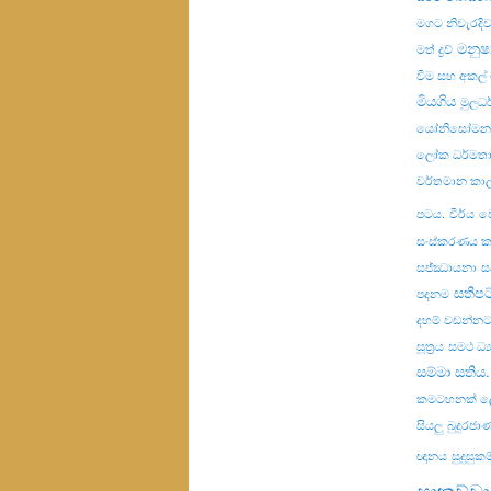
මගට නිවැරදි
මනුෂ්
මත් ද්‍රව්‍
වීම සහ අකල
මියගිය
මුලධර
යෝනිසෝමනස
ලෝක ධර්මත
වර්තමාන කා
පටය.
වීර්ය
ව
සංස්කරණය 
සජ්ඣායනා
ස
සතිප
පදනම
දහම් වඩන්නට
සූත්‍රය
සමථ ධ්‍
සම්මා සතිය.
කමටහනක් ල
සියලු බුදුරජ
ඥානය
සුදුසු
සාකච්චා