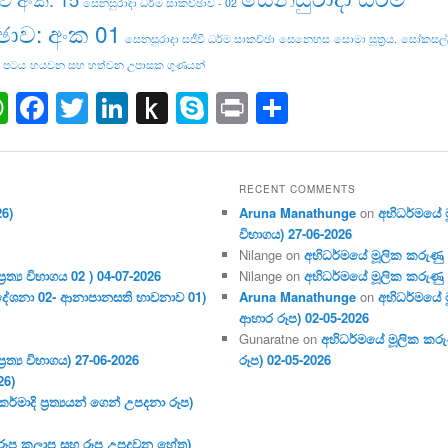
සෙනසුරාදා ධර්ම සාකච්ඡාව - 02
ඡාව: අංක 01
සෙනසුරාදා සජීවී ධර්ම සාකච්ඡා
සෙනෙහස
සොමා සූත්‍රය.
සෝකසල්ල
 පටය
හයවන සහ හත්වන උපාසක ගුණයන්
ail
WhatsApp
Facebook
Twitter
LinkedIn
Push
Skype
Print
Share
to
Kindle
RECENT COMMENTS
26)
Aruna Manathunge
on
අභිධර්මයේ මූ
විභාගය) 27-06-2026
Nilange
on
අභිධර්මයේ මූලික කරුණු අංක
ර‍ත්‍ය විභාගය 02 ) 04-07-2026
Nilange
on
අභිධර්මයේ මූලික කරුණු අංක
දේශනා 02- ආනාපානසති භාවනාව 01)
Aruna Manathunge
on
අභිධර්මයේ ම
ආහාර රූප) 02-05-2026
Gunaratne
on
අභිධර්මයේ මූලික කරුණ
ර‍ත්‍ය විභාගය) 27-06-2026
රූප) 02-05-2026
26)
මාදි ප්‍ර‍ත්‍යයන් ගෙන් උපදනා රූප)
 (රූප කලාප සහ රූප උපදවන හේතු)