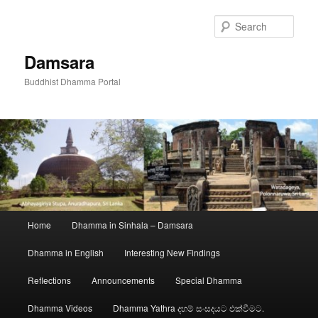
Skip
to
Sear
primary
content
Damsara
Buddhist Dhamma Portal
Main
Home
Dhamma in Sinhala – Damsara
menu
Dhamma in English
Interesting New Findings
Reflections
Announcements
Special Dhamma
Dhamma Videos
Dhamma Yathra දහම් සංසදයට එක්වීමට.