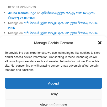
RECENT COMMENTS
Aruna Manathunge
on
අභිධර්මයේ මූලික කරුණු අංක: 52 (ප්‍ර‍ත්‍ය
විභාගය) 27-06-2026
Nilange
on
අභිධර්මයේ මූලික කරුණු අංක: 52 (ප්‍ර‍ත්‍ය විභාගය) 27-06-
2026
Nilange
on
අභිධර්මයේ මූලික කරුණු අංක: 52 (ප්‍ර‍ත්‍ය විභාගය) 27-06-
2026
Manage Cookie Consent
Aruna Manathunge
on
අභිධර්මයේ මූලික කරුණු අංක: 46 (හෘදය,
ජීවිත, ආහාර රූප) 02-05-2026
To provide the best experiences, we use technologies like cookies to store
Gunaratne
on
අභිධර්මයේ මූලික කරුණු අංක: 46 (හෘදය, ජීවිත,
and/or access device information. Consenting to these technologies will
ආහාර රූප) 02-05-2026
allow us to process data such as browsing behavior or unique IDs on this
site. Not consenting or withdrawing consent, may adversely affect certain
features and functions.
Proudly powered by WordPress
Accept
Deny
View preferences