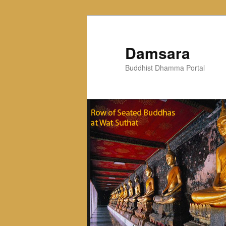
Skip
to
primary
Damsara
content
Buddhist Dhamma Portal