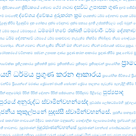
දසවිධ උපාසක ගුණ
ත්‍රිපිටකයේ
ථේර ගාථාව
ව
ත්‍රිපිටකයෙන්
තේමාව
දහම් පණිව
ද්වේශය
ද්වේෂය දුරුකරන ක්‍රම
හම් මාවතේදී
දායකත්ව ධර්ම දේශනාව
දායක ධර්
දියුණු කිරීම
දියුණුවීම
දුක ශෝකය
දුක්ඛ වේදනාව
දුක්ඛ සත්‍යය
දුගති උප්පත්තිවලට
දෙවි බඹුන්
ද
ධම්මෝ හවේ රක්ඛති ධම්මචාරිං
ධර්ම දේශනාව
ේ
ධම්ම පදයේ
ධම්මපදයේ.
ධර්ම දේශනාවේ
වණය
ධර්මයේ
ධර්ම සාකච්චාව
නැවැත්ම
නික්මීම
නිබ්බිදාව
නියම බෞද්ධයා
නිවන් මග
 අවභෝදය.
නිවන් ගමනට
නිවන් දැකීම
නිවන් මගට
නිවන් මාර්ගයක්
පච්‌චය සූත්‍රය.
ප
රෝපකරයේ වටිනාකම
පස්වන උපාසක ගුණය
ප්‍රගුණ කරන ආකාරය
ප්‍රගුණ කිරීම
ප්‍රඥා ගෝචර
ප්‍ර
‍රත්‍යවේක්ෂා
ප්‍රතිඋපකාරය
ප්‍රතිපත්ති පූජාව
ප්‍රතිපත්තියට
ප්‍රතිපදාව
ප්‍රතිපදාවන්
ප්‍රායෝගික
යෙහි ධර්මය ප්‍රගුණ කරන ආකාරය
ප්‍රායෝගික ජීවිතයේ
ප්‍
 වෙන්වීම
ප්‍රියයන්ගේ මරණය
ප්‍රේමතෝ ජායතී සෝකෝ
ප්‍රේමය
පාලනය
පැවැත්ම
පැහැදිලි කිරීම
පුජ්‍යපාද
පින් අනුමෝදම්
පිරිත්
පිරිත් දේශනා
පිරිත් සඡ්ඡායනය
පිරිසිදුබව
පිළිවෙල
පුරයේ අනුරුද්ධ ස්වාමින්වහන්සේද
පුට්ඨස්ස ලෝකධම්මේහි
පුද්ගලය
ූජනීය කුකුල්පනේ සුදස්සී ස්වාමින්වහන්සේ.
පූජනීය පානදුර
්සේ
පෘතග්ජන භාවයෙන් මිදීමට
පෘතග්ජන මනුෂ්‍යන්ට
පෞද්ගලික
බලාපොරොත්තු
බ්‍රහ්මයන්
බුද
බුදුරජාණන්වහන්සේ
ති භාවනාව.
බුදුරජාණන්
බුදුරජාණන් වහන්සේ
බොජ‍්ඣඣඞ‍්ග
බෝ
ජ කුමරු
බෝසත් ප්‍රතිපදා
බෝසත් වරුන්
බෞද්ධයන්
බෞද්ධයින්
බෞධයන්
භව ගමන
භාවනා 