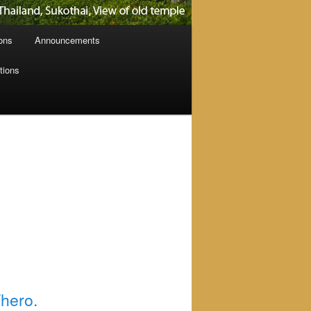
ions
Announcements
tions
hero.