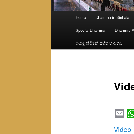
Main
Home
Dhamma in Sinhala –
menu
Special Dhamma
Dhamma V
යොමු කිරීමක් සහිත භාවනා.
Vid
Em
Video