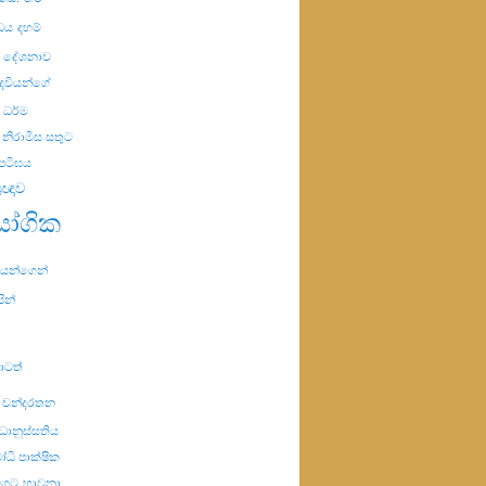
ිඩය
දහම්
ම දේශනාව
ෙවියන්ගේ
ධර්ම
නිරාමිස සතුට
පටිඝය
්‍රඥාව
ායෝගික
රියයන්ගෙන්
පින්
ාටත්
ේ චන්දරතන
්ධානුස්සතිය
ධි පාක්ෂික
මගට
භාවනා