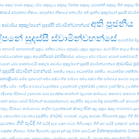
ණය
අකල් මරණ
අකුසල ධර්ම
අකුසලය
අකුසල විතර්ක
අකුසල සමාපත්ති
අකුසල සිත්
අකුසල සිත
ිකායේ
අඞ්‌ගුත්‌තර නිකාය.
අඞ්‌ගුත්‌තර නිකායේ
අත්හැරීම
අති පුජනීය කුකුල්පනේ සුදස්සී ස්වාම
අති පූජනීය
ය ආචාර්ය කුකුල්පනේ සුදස්සී ස්වාමින්වහන්සේ
ල්පනේ සුදස්සී ස්වාමින්වහන්සේ
අධ්‍යාත්මික දි
ය
අනාගාමී
අනාපානසති සූත්‍රය.
අනිත්‍ය ධර්මය
අනුරුද්ධ සූත්‍රය
අප්‍රමාදය.
අපේ ජීවිත කාලය තීර
අයෝනිසෝ මනසිකාරය.
හපච්චවෙක්ඛන සූත්‍රය
අරගලය
අර්ථ චර්යාව
අවසන් සාකච්චාවයි
ආචාර්ය පූ
අවසාන ධර්ම සාකච්චාවයි
ආකල්ප
ආචාර්ය කුකුල්පනේ සුදස්සී ස්වාමින්වහන්සේ
 සුදස්සී ස්වාමීන් වහන්සේ.
ආතතිය
ආදරය
ආධ්‍යාත්මික ශක්තිය.
ආධ්‍යාත්මික ශක්තීන
ත්‍යක්‍රියාව
ආමිස පූජාවෙන්
ආර්ය අෂ්ටාංගික මාර්ගය
ආර්ය අෂ්ටාංගික මාර්ගයේ
ආවේග පාලන
උදාහරණ
ඉන්ද්‍රිය ධර්ම.
ඉන්ද්‍රිය සංවරයේ වැදගත්කම
උද්‍යෝගමත්
උපකාර
උපන් දිනය
උපේක්ඛා
එදිනෙදා ජීවිතයේ උදාහරණ
එයම අපේක්ෂා කරන්නේ
එළබෙන කාර්යයට
කතරගම
කතරගම ක
ාණන්
කම්පා නොවී සිටින්නේ
කයනුපස්සනාවේ
කලකිරීම
කල්‍යාණ මිත්‍ර සම්පන්තියෙහි
කාමයන්
කාලෝචිත
 බහුල ජීවිතයට
කාර්යභාරය
කාලීන වැදගත්කමක්
කුල සූත්‍රය
කුසල භාවනාවට ප්‍ර
ගාථාව
ීම
කොරෝනා වසංගතය දුරුකිරීම
ගාථාවක්.
ගැඹුරු කාරණා
ගිරිමානන්ද සූත්‍රය
ගිහි ජී
ගිහි පැවිදි
ුරුවන්කම
ගිහි පැවිදි සෑම දෙනා හටම
ගිහියෙකුට
ගිහි සහ පැවිදි
ගුණදහම්
ගුණ ද
චිත්තානුපස්සනාව
චතුක්ක නිපාතය.
චිත්ත පීඩාවන්ට මුහුණ දුන් පසු
චිත්ත සමාධියක්
චින්ත
යෙකුට
ඥාති වරයෙකුට
ඥානාලෝකය.
තණ්හාව
තමන්ට තමා ප්‍රිය නුවණැත්තා අකුසලින් මිදී සුරැක