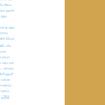
ඣිම නිකාය
යට සූදානම්
සූත්‍රය
ණ ඵල සූත්‍රය
දේශනාව
තීන්
වීඩියෝ
ණය.
ශබ්ද
ාවනාව
සංවර්ධන
ට
සතුට ගුණ
..
සබ්බාසව
ට්ඨි සූත්‍රයහි
ක
සාර්ථක
රන ආකාරය
2
සුතමය
 ධර්ම