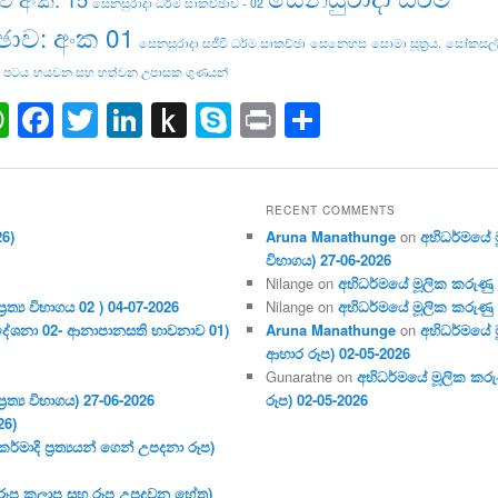
සෙනසුරාදා ධර්ම සාකච්ඡාව - 02
ඡාව: අංක 01
සෙනසුරාදා සජීවී ධර්ම සාකච්ඡා
සෙනෙහස
සොමා සූත්‍රය.
සෝකසල්ල
 පටය
හයවන සහ හත්වන උපාසක ගුණයන්
ail
WhatsApp
Facebook
Twitter
LinkedIn
Push
Skype
Print
Share
to
Kindle
RECENT COMMENTS
26)
Aruna Manathunge
on
අභිධර්මයේ මූ
විභාගය) 27-06-2026
Nilange
on
අභිධර්මයේ මූලික කරුණු අංක
ර‍ත්‍ය විභාගය 02 ) 04-07-2026
Nilange
on
අභිධර්මයේ මූලික කරුණු අංක
දේශනා 02- ආනාපානසති භාවනාව 01)
Aruna Manathunge
on
අභිධර්මයේ ම
ආහාර රූප) 02-05-2026
Gunaratne
on
අභිධර්මයේ මූලික කරුණ
ර‍ත්‍ය විභාගය) 27-06-2026
රූප) 02-05-2026
26)
මාදි ප්‍ර‍ත්‍යයන් ගෙන් උපදනා රූප)
 (රූප කලාප සහ රූප උපදවන හේතු)