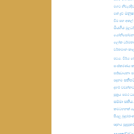
මගට නිවැරදි
මනුෂ්
මත් ද්‍රව්‍
වීම සහ අකල
මියගිය
මුලධර
යෝනිසෝමනස
ලෝක ධර්මත
වර්තමාන කා
පටය.
වීර්ය
ව
සංස්කරණය 
සජ්ඣායනා
ස
සතිප
පදනම
දහම් වඩන්නට
සූත්‍රය
සමථ ධ්‍
සම්මා සතිය.
කමටහනක් ල
සියලු බුදුරජ
ඥානය
සුදුසු
සාකච්චා