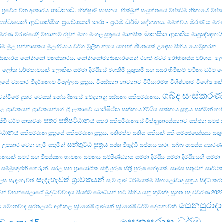
භාවනාව.
ව ප්‍රවේශ වන ආකාරය
භික්ෂුණී සාසනය.
භික්‌ඛුනී සංයුත්‌තයේ
මජ්ඣිම නිකායේ
මජ්‌
‍යත්වයෙන් ආධ්‍යාත්මික ප්‍රවේශයක් කරා - ප්‍රථම ධර්ම දේශනය.
මරණය
මමත්වය
මරණ
මානසික ආතතිය
් මරණ
මරණයේදී
මහානාම රජුන්
මහා මංගල සූත්‍රයේ
මානසික
මාපුඤ්ඤභායි 
්ම
මූල පන්නාසකය
මූලපරියාය වර්ග
මූලික න්‍යාය
යහපත් ජීවිතයක් උදෙසා සිහිය
යොමුකරන
ිකාරය
යෝනිසෝ මනසිකාරය.
යෝනිසෝමනසිකාරයෙන්
රහත් බවට
රෝහිතස්‌ස වර්ගය.
ලො
ා
ලෝක ධර්මතාවයක්
ලෞකික සම්මා දිට්ඨියේ
වගකීමි යුතුකමි සහ සසර හිමිකම්
වටිනා ධර්ම 
ලයේ
ව්‍යාපාර
විදර්ශනාව
විපල්‌ලාස සූත්‍රය.
විපස්සනා භාවනාව
විරීයාරම්භ
විශිෂ්ටතම
විශේෂ ශක්
ශබ්ද සංස්කර
ෙන්වීමේ දුකට
වෙසක් පෝය දිනයේ
වේදනානු පස්සනා සතිපට්ඨානය.
සංක්ෂිප්ත
කල
ශ්‍රාවකයන්
ශ්‍රාවකයන්ගේ
ශ්‍රී ලංකාවේ
සක්කාය දිට්ඨිය
සක්කාය සූත්‍රය
සක්මන් භ
සතර සතිපටිඨානය
ජීවී ධර්ම සාකච්ඡා
සතර සතිපටිඨානයේ චිත්නුතාපස්සනාව
සත්ජන සමජ 
ට්ඨානය
සතිපට්ඨාන සූත්‍රයේ
සතිපට්‌ඨාන සූත්‍රය.
සතිමත්ව
සතිය
සතියක්
සති සම්පජඤේඤය
සතු
සන්තුට්ඨ සූත්‍රය
 උපකාර වෙන හැටි
සතුටින්
සප්ත විශුද්ධි
සප්පාය කථා.
සබ්බ පාපස්ස අකරණං.
යානයක්
සමථ සහ විපස්සනා භාවනා
සමනය
සම්පිණ්ඩනය
සම්මා දිට්ඨිය
සම්මා දිට්ඨියෙහි
සම්මා දි
සම්මුඤ්ජනී තෙරුන්.
සරල සහ ප්‍රායෝගික
ස්ත්‍රී පුරුෂ
ස්ත්‍රී පුරුෂ භේදයක්.
සාමිස සතුටින්
සාර්ථ
සැදැහැවත් ශ්‍රාවකයන්
ෙස
සැදැහැවත්
සෑම ගුණ ධර්මයක්ම
සිඟාලෝවාද සූත්‍රය
සිද්ධ ක
ාණන් වහන්සේලාගේ බුද්ධාවවාදය
සියළුම බෞධයන් හට
සිහිය යනු කුමක්ද
සුගත පද විවරණ 202
සෙනසුරාදා
කම් මොනවාද
සුරතලයට ඇතිකළ
සුවිශේෂී ගුණයන්
සුවිශේෂී ධර්ම දේශනාවකි
සෙනසුරාදා ධර්ම
ව අංක: 15