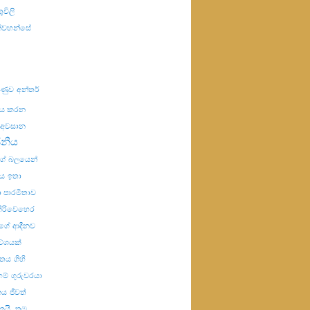
ුවිලි
ින්වහන්සේ
යුණුව
අන්තර්
ණය කරන
අවසාන
ජනීය
්ගේ බලයෙන්
ය
ඉතා
 පාරමිතාව
ිරිවෙහෙර
ගේ ආදීනව
වේශයක්
විතය
ගිහි
හම්
ගුරුවරයා
නය
ජීවත්
ෙයි.
තම