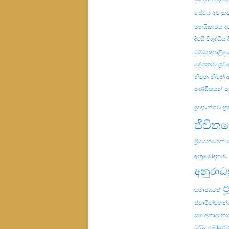
සේවය අවංක
මනසිකාරය
ද
දිට්ඨි විශුද්ධිය
ධම්මපදපාළිය
දේශනාව ශ්‍ර
නිවන
නිවන්
පණ්ඩිතයන්
ප
ප්‍රඥාවන්තව
ප්
ජීවිත
ප්‍රියයන්ගෙන්
අනුමෝදනාව
අනුරාධ
ප
සමාජයටත්
ස්වාමින්වහන
සහ අනාපානස
ධර්ම
බෝධිරා