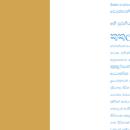
Zoom තාක්ෂ
අඞ්ගුත්තරන
අති පූජනී
කුකු
සම්බන්ධතාව
සාධක.
අභිණ්
අනුශාසනාව
කුකුල්පනේ
ආධ්‍යාත්මික ස
ප්‍රයෝජනවත්
එදිනෙදා ජීවිත
චෛත්‍ය රාජය
දකිමින්
කාර්ය
කෙලෙස් නැස
ජීවිතයක සකස
ගෘහ ජීවිතයක්
වන්නේ
ඥාති