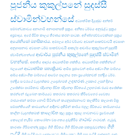
පූජනීය කුකුල්පනේ සුදස්සී
ස්වාමින්වහන්සේ
අධ්‍යාත්මික දියුණුව
අන්තර්
සම්බන්ධතාවය
අනාගාමී
අනාපානසති සූත්‍රය.
අනිත්‍ය ධර්මය
අනුරුද්ධ සූත්‍රය
අප්‍රමාදය.
අපේ ජීවිත කාලය තීරණය කරන සාධක.
අභිණ්හපච්චවෙක්ඛන සූත්‍රය
අයෝනිසෝ මනසිකාරය.
අරගලය
අර්ථ චර්යාව
අවසන් සාකච්චාවයි
අවසාන
අනුශාසනාව
අවසාන ධර්ම සාකච්චාවයි
ආකල්ප
ආචාර්ය කුකුල්පනේ සුදස්සී
ආචාර්ය පූජනීය කුකුල්පනේ සුදස්සී ස්වාමීන්
ස්වාමින්වහන්සේ
වහන්සේ.
ආතතිය
ආදරය
ආධ්‍යාත්මික ශක්තිය.
ආධ්‍යාත්මික ශක්තීන්ගේ
ආධ්‍යාත්මික සත්‍යක්‍රියාව
බලයෙන්
ආමිස පූජාවෙන්
ආර්ය අෂ්ටාංගික මාර්ගය
ආර්ය අෂ්ටාංගික මාර්ගයේ
ආවේග පාලනය
ඉතා ප්‍රයෝජනවත්
ඉන්ද්‍රිය ධර්ම.
උදාහරණ
ඉන්ද්‍රිය සංවරයේ වැදගත්කම
උද්‍යෝගමත්
උපකාර
උපන් දිනය
උපේක්ඛා පාරමිතාව
එදිනෙදා ජීවිත
එදිනෙදා ජීවිතයේ උදාහරණ
එයම අපේක්ෂා
කරන්නේ
එළබෙන කාර්යයට
කතරගම
කතරගම කිරිවෙහෙර චෛත්‍ය
රාජයාණන්
කම්පා නොවී සිටින්නේ
කයනුපස්සනාවේ
කලකිරීම
කල්‍යාණ මිත්‍ර
සම්පන්තියෙහි
කාමයන්ගේ ආදීනව දකිමින්
කාර්ය බහුල ජීවිතයට
කාර්යභාරය
කාලෝචිත
කාලීන වැදගත්කමක්
කුල සූත්‍රය
කුසල භාවනාවට ප්‍රවේශයක්
ගාථාව
කෙලෙස් නැසීම
කොරෝනා වසංගතය දුරුකිරීම
ගාථාවක්.
ගැඹුරු
ගිහි
කාරණා
ගිරිමානන්ද සූත්‍රය
ගිහි ජීවිතය
ගිහි ජීවිතයක සකසුරුවන්කම
පැවිදි
ගිහි පැවිදි සෑම දෙනා හටම
ගිහියෙකුට
ගිහි සහ පැවිදි
ගුණදහම්
ගුණ