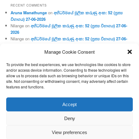
RECENT COMMENTS
Aruna Manathunge
on
අභිධර්මයේ මූලික කරුණු අංක: 52 (ප්‍ර‍ත්‍ය
විභාගය) 27-06-2026
Nilange
on
අභිධර්මයේ මූලික කරුණු අංක: 52 (ප්‍ර‍ත්‍ය විභාගය) 27-06-
2026
Nilange
on
අභිධර්මයේ මූලික කරුණු අංක: 52 (ප්‍ර‍ත්‍ය විභාගය) 27-06-
2026
Manage Cookie Consent
Aruna Manathunge
on
අභිධර්මයේ මූලික කරුණු අංක: 46 (හෘදය,
ජීවිත, ආහාර රූප) 02-05-2026
To provide the best experiences, we use technologies like cookies to store
Gunaratne
on
අභිධර්මයේ මූලික කරුණු අංක: 46 (හෘදය, ජීවිත,
and/or access device information. Consenting to these technologies will
ආහාර රූප) 02-05-2026
allow us to process data such as browsing behavior or unique IDs on this
site. Not consenting or withdrawing consent, may adversely affect certain
features and functions.
Proudly powered by WordPress
Accept
Deny
View preferences