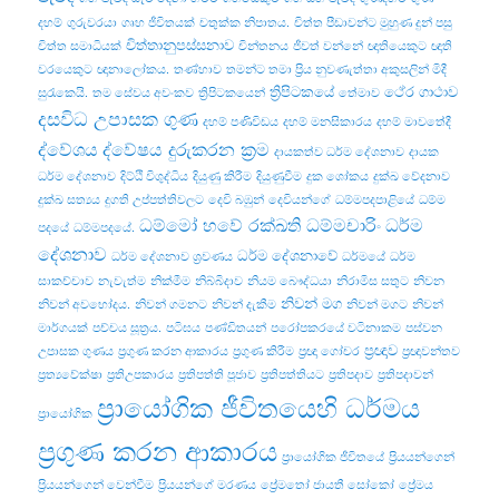
දහම්
ගුරුවරයා
ගෘහ ජීවිතයක්
චතුක්ක නිපාතය.
චිත්ත පීඩාවන්ට මුහුණ දුන් පසු
චිත්තානුපස්සනාව
චිත්ත සමාධියක්
චින්තනය
ජීවත් වන්නේ
ඥාතියෙකුට
ඥාති
වරයෙකුට
ඥානාලෝකය.
තණ්හාව
තමන්ට තමා ප්‍රිය නුවණැත්තා අකුසලින් මිදී
ත්‍රිපිටකයේ
ථේර ගාථාව
සුරැකෙයි.
තම සේවය අවංකව
ත්‍රිපිටකයෙන්
තේමාව
දසවිධ උපාසක ගුණ
දහම් පණිවිඩය
දහම් මනසිකාරය
දහම් මාවතේදී
ද්වේශය
ද්වේෂය දුරුකරන ක්‍රම
දායකත්ව ධර්ම දේශනාව
දායක
ධර්ම දේශනාව
දිට්ඨි විශුද්ධිය
දියුණු කිරීම
දියුණුවීම
දුක ශෝකය
දුක්ඛ වේදනාව
දුක්ඛ සත්‍යය
දුගති උප්පත්තිවලට
දෙවි බඹුන්
දෙවියන්ගේ
ධම්මපදපාළියේ
ධම්ම
ධම්මෝ හවේ රක්ඛති ධම්මචාරිං
ධර්ම
පදයේ
ධම්මපදයේ.
දේශනාව
ධර්ම දේශනාවේ
ධර්ම දේශනාව ශ්‍රවණය
ධර්මයේ
ධර්ම
සාකච්චාව
නැවැත්ම
නික්මීම
නිබ්බිදාව
නියම බෞද්ධයා
නිරාමිස සතුට
නිවන
නිවන් මග
නිවන් අවභෝදය.
නිවන් ගමනට
නිවන් දැකීම
නිවන් මගට
නිවන්
මාර්ගයක්
පච්‌චය සූත්‍රය.
පටිඝය
පණ්ඩිතයන්
පරෝපකරයේ වටිනාකම
පස්වන
ප්‍රඥාව
උපාසක ගුණය
ප්‍රගුණ කරන ආකාරය
ප්‍රගුණ කිරීම
ප්‍රඥා ගෝචර
ප්‍රඥාවන්තව
ප්‍රත්‍යවේක්ෂා
ප්‍රතිඋපකාරය
ප්‍රතිපත්ති පූජාව
ප්‍රතිපත්තියට
ප්‍රතිපදාව
ප්‍රතිපදාවන්
ප්‍රායෝගික ජීවිතයෙහි ධර්මය
ප්‍රායෝගික
ප්‍රගුණ කරන ආකාරය
ප්‍රායෝගික ජීවිතයේ
ප්‍රියයන්ගෙන්
ප්‍රියයන්ගෙන් වෙන්වීම
ප්‍රියයන්ගේ මරණය
ප්‍රේමතෝ ජායතී සෝකෝ
ප්‍රේමය