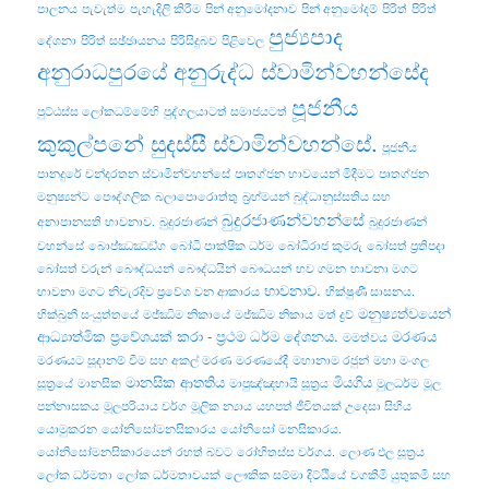
පාලනය
පැවැත්ම
පැහැදිලි කිරීම
පින් අනුමෝදනාව
පින් අනුමෝදම්
පිරිත්
පිරිත්
පුජ්‍යපාද
දේශනා
පිරිත් සඡ්ඡායනය
පිරිසිදුබව
පිළිවෙල
අනුරාධපුරයේ අනුරුද්ධ ස්වාමින්වහන්සේද
පූජනීය
පුට්ඨස්ස ලෝකධම්මේහි
පුද්ගලයාටත් සමාජයටත්
කුකුල්පනේ සුදස්සී ස්වාමින්වහන්සේ.
පූජනීය
පානදුරේ චන්දරතන ස්වාමින්වහන්සේ
පෘතග්ජන භාවයෙන් මිදීමට
පෘතග්ජන
මනුෂ්‍යන්ට
පෞද්ගලික
බලාපොරොත්තු
බ්‍රහ්මයන්
බුද්ධානුස්සතිය සහ
බුදුරජාණන්වහන්සේ
අනාපානසති භාවනාව.
බුදුරජාණන්
බුදුරජාණන්
වහන්සේ
බොජ‍්ඣඣඞ‍්ග
බෝධි පාක්ෂික ධර්ම
බෝධිරාජ කුමරු
බෝසත් ප්‍රතිපදා
බෝසත් වරුන්
බෞද්ධයන්
බෞද්ධයින්
බෞධයන්
භව ගමන
භාවනා මගට
භාවනාව.
භාවනා මගට නිවැරදිව ප්‍රවේශ වන ආකාරය
භික්ෂුණී සාසනය.
මනුෂ්‍යත්වයෙන්
භික්‌ඛුනී සංයුත්‌තයේ
මජ්ඣිම නිකායේ
මජ්‌ඣිම නිකාය
මත් ද්‍රව්‍
ආධ්‍යාත්මික ප්‍රවේශයක් කරා - ප්‍රථම ධර්ම දේශනය.
මරණය
මමත්වය
මරණයට සූදානම් වීම සහ අකල් මරණ
මරණයේදී
මහානාම රජුන්
මහා මංගල
මානසික ආතතිය
මියගිය
සූත්‍රයේ
මානසික
මාපුඤ්ඤභායි සූත්‍රය
මුලධර්ම
මූල
පන්නාසකය
මූලපරියාය වර්ග
මූලික න්‍යාය
යහපත් ජීවිතයක් උදෙසා සිහිය
යොමුකරන
යෝනිසෝමනසිකාරය
යෝනිසෝ මනසිකාරය.
යෝනිසෝමනසිකාරයෙන්
රහත් බවට
රෝහිතස්‌ස වර්ගය.
ලොණ ඵල සූත්‍රය
ලෝක ධර්මතා
ලෝක ධර්මතාවයක්
ලෞකික සම්මා දිට්ඨියේ
වගකීමි යුතුකමි සහ