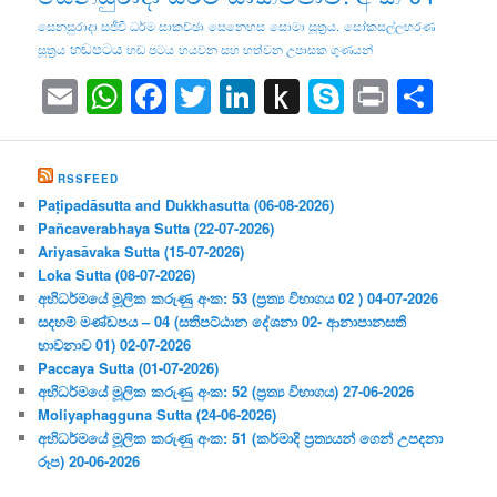
සෙනසුරාදා සජීවී ධර්ම සාකච්ඡා
සෙනෙහස
සොමා සූත්‍රය.
සෝකසල්ලහරණ
හඬපටය
සූත්‍රය
හඬ පටය
හයවන සහ හත්වන උපාසක ගුණයන්
Email
WhatsApp
Facebook
Twitter
LinkedIn
Push
Skype
Print
Sha
to
Kindle
RSSFEED
Paṭipadāsutta and Dukkhasutta (06-08-2026)
Pañcaverabhaya Sutta (22-07-2026)
Ariyasāvaka Sutta (15-07-2026)
Loka Sutta (08-07-2026)
අභිධර්මයේ මූලික කරුණු අංක: 53 (ප්‍ර‍ත්‍ය විභාගය 02 ) 04-07-2026
සදහම් මණ්ඩපය – 04 (සතිපට්ඨාන දේශනා 02- ආනාපානසති
භාවනාව 01) 02-07-2026
Paccaya Sutta (01-07-2026)
අභිධර්මයේ මූලික කරුණු අංක: 52 (ප්‍ර‍ත්‍ය විභාගය) 27-06-2026
Moliyaphagguna Sutta (24-06-2026)
අභිධර්මයේ මූලික කරුණු අංක: 51 (කර්මාදි ප්‍ර‍ත්‍යයන් ගෙන් උපදනා
රූප) 20-06-2026