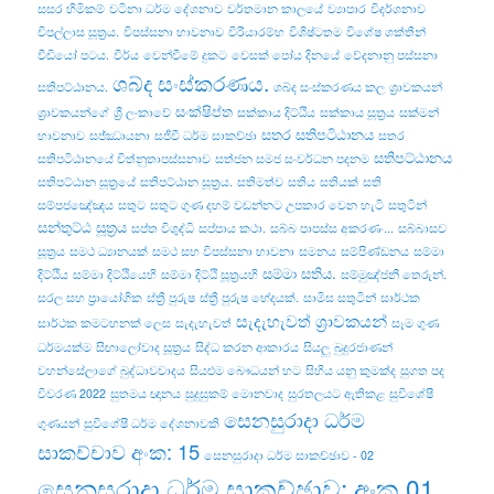
සසර හිමිකම්
වටිනා ධර්ම දේශනාව
වර්තමාන කාලයේ
ව්‍යාපාර
විදර්ශනාව
විපල්‌ලාස සූත්‍රය.
විපස්සනා භාවනාව
විරීයාරම්භ
විශිෂ්ටතම
විශේෂ ශක්තීන්
වීඩියෝ පටය.
වීර්ය
වෙන්වීමේ දුකට
වෙසක් පෝය දිනයේ
වේදනානු පස්සනා
ශබ්ද සංස්කරණය.
සතිපට්ඨානය.
ශබ්ද සංස්කරණය කල
ශ්‍රාවකයන්
සංක්ෂිප්ත
ශ්‍රාවකයන්ගේ
ශ්‍රී ලංකාවේ
සක්කාය දිට්ඨිය
සක්කාය සූත්‍රය
සක්මන්
සතර සතිපටිඨානය
භාවනාව
සජ්ඣායනා
සජීවී ධර්ම සාකච්ඡා
සතර
සතිපට්ඨානය
සතිපටිඨානයේ චිත්නුතාපස්සනාව
සත්ජන සමජ සංවර්ධන පදනම
සතිපට්ඨාන සූත්‍රයේ
සතිපට්‌ඨාන සූත්‍රය.
සතිමත්ව
සතිය
සතියක්
සති
සම්පජඤේඤය
සතුට
සතුට ගුණ දහම් වඩන්නට උපකාර වෙන හැටි
සතුටින්
සන්තුට්ඨ සූත්‍රය
සප්ත විශුද්ධි
සප්පාය කථා.
සබ්බ පාපස්ස අකරණං...
සබ්බාසව
සූත්‍රය
සමථ ධ්‍යානයක්
සමථ සහ විපස්සනා භාවනා
සමනය
සම්පිණ්ඩනය
සම්මා
සම්මා සතිය.
දිට්ඨිය
සම්මා දිට්ඨියෙහි
සම්මා දිට්ඨි සූත්‍රයහි
සම්මුඤ්ජනී තෙරුන්.
සරල සහ ප්‍රායෝගික
ස්ත්‍රී පුරුෂ
ස්ත්‍රී පුරුෂ භේදයක්.
සාමිස සතුටින්
සාර්ථක
සැදැහැවත් ශ්‍රාවකයන්
සාර්ථක කමටහනක් ලෙස
සැදැහැවත්
සෑම ගුණ
ධර්මයක්ම
සිඟාලෝවාද සූත්‍රය
සිද්ධ කරන ආකාරය
සියලු බුදුරජාණන්
වහන්සේලාගේ බුද්ධාවවාදය
සියළුම බෞධයන් හට
සිහිය යනු කුමක්ද
සුගත පද
විවරණ 2022
සුතමය ඥානය
සුදුසුකම් මොනවාද
සුරතලයට ඇතිකළ
සුවිශේෂී
සෙනසුරාදා ධර්ම
ගුණයන්
සුවිශේෂී ධර්ම දේශනාවකි
සාකච්චාව අංක: 15
සෙනසුරාදා ධර්ම සාකච්ඡාව - 02
සෙනසුරාදා ධර්ම සාකච්ඡාව: අංක 01