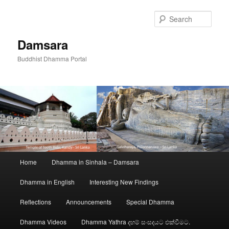
Skip
to
Sear
primary
content
Damsara
Buddhist Dhamma Portal
Main
Home
Dhamma in Sinhala – Damsara
menu
Dhamma in English
Interesting New Findings
Reflections
Announcements
Special Dhamma
Dhamma Videos
Dhamma Yathra දහම් සංසදයට එක්වීමට.