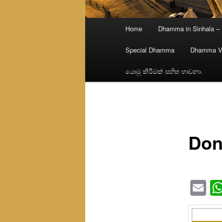
Main
Home
Dhamma in Sinhala –
menu
Special Dhamma
Dhamma V
යොමු කිරීමක් සහිත භාවනා.
Don
Em