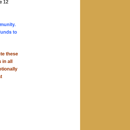
e 12
munity.
funds to
ute these
in all
otionally
t