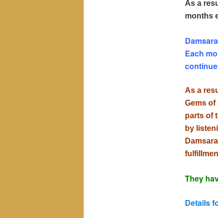
As a res
months e
Damsara 
Each mon
continue
As a resu
Gems of D
parts of 
by liste
Damsara.
fulfillm
They hav
Details 