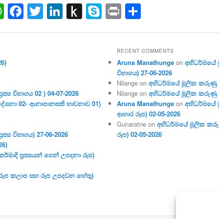
ail
WhatsApp
Facebook
Twitter
LinkedIn
Push
Skype
Print
Share
to
Kindle
RECENT COMMENTS
26)
Aruna Manathunge
on
අභිධර්මයේ මූ
විභාගය) 27-06-2026
Nilange
on
අභිධර්මයේ මූලික කරුණු අංක
ර‍ත්‍ය විභාගය 02 ) 04-07-2026
Nilange
on
අභිධර්මයේ මූලික කරුණු අංක
දේශනා 02- ආනාපානසති භාවනාව 01)
Aruna Manathunge
on
අභිධර්මයේ ම
ආහාර රූප) 02-05-2026
Gunaratne
on
අභිධර්මයේ මූලික කරුණ
ර‍ත්‍ය විභාගය) 27-06-2026
රූප) 02-05-2026
26)
මාදි ප්‍ර‍ත්‍යයන් ගෙන් උපදනා රූප)
 (රූප කලාප සහ රූප උපදවන හේතු)