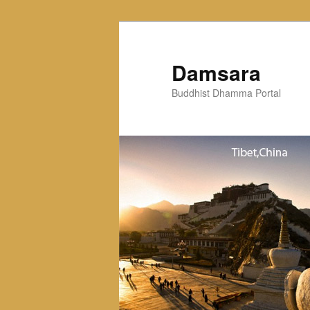
Skip
to
primary
Damsara
content
Buddhist Dhamma Portal