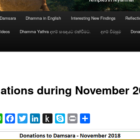
 Damsara
Dhamma in English
Interesting New Findings
Reflect
ideos
Dhamma Yathra දහම් සංසදයට එක්වීමට.
දහම් විමසුම
Dona
ations during November 2
ail
WhatsApp
Facebook
Twitter
LinkedIn
Push
Skype
Print
Share
to
Kindle