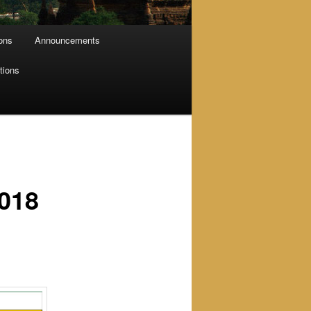
ions
Announcements
tions
018