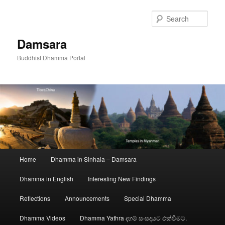
Skip
to
Sear
primary
content
Damsara
Buddhist Dhamma Portal
Main
Home
Dhamma in Sinhala – Damsara
menu
Dhamma in English
Interesting New Findings
Reflections
Announcements
Special Dhamma
Dhamma Videos
Dhamma Yathra දහම් සංසදයට එක්වීමට.