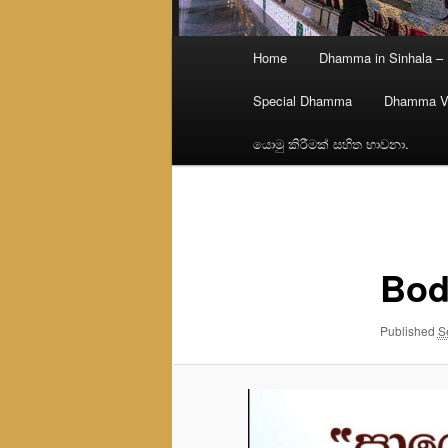
Main
Home
Dhamma in Sinhala –
menu
Special Dhamma
Dhamma V
යොමු කිරීමක් සහිත භාවනා.
Image
navigation
Bod
Published
S