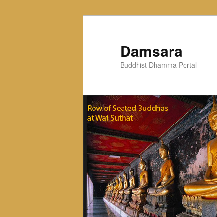
Skip
to
primary
Damsara
content
Buddhist Dhamma Portal