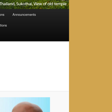
ions
Announcements
tions