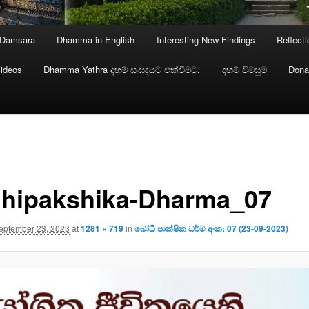
 Damsara
Dhamma in English
Interesting New Findings
Reflect
ideos
Dhamma Yathra දහම් සංසදයට එක්වීමට.
දහම් විමසුම
Dona
hipakshika-Dharma_07
eptember 23, 2023
at
1281 × 719
in
බෝධි පාක්ෂික ධර්ම අංක: 07 (23-09-2023)