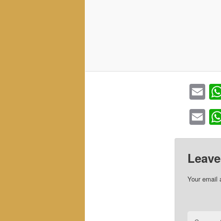
Em
Em
Leave
Your email 