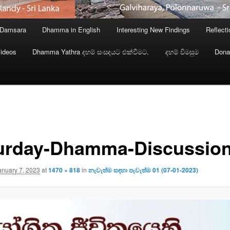
 Damsara
Dhamma in English
Interesting New Findings
Reflect
ideos
Dhamma Yathra දහම් සංසදයට එක්වීමට.
දහම් විමසුම
Dona
urday-Dhamma-Discussion
anuary 7, 2023
at
1470 × 818
in
නැවැත්ම සඳහා පැවැත්ම 01 (07-01-2023)