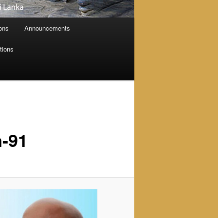
ions
Announcements
tions
-91