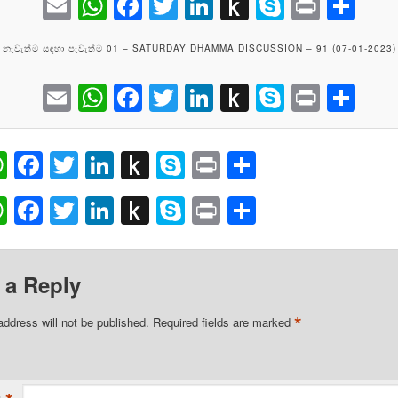
Email
WhatsApp
Facebook
Twitter
LinkedIn
Push
Skype
Print
Sh
to
නැවැත්ම සඳහා පැවැත්ම 01 – SATURDAY DHAMMA DISCUSSION – 91 (07-01-2023)
Kindle
Email
WhatsApp
Facebook
Twitter
LinkedIn
Push
Skype
Print
Sh
to
Kindle
ail
WhatsApp
Facebook
Twitter
LinkedIn
Push
Skype
Print
Share
to
ail
WhatsApp
Facebook
Twitter
LinkedIn
Push
Skype
Print
Share
Kindle
to
Kindle
 a Reply
*
address will not be published.
Required fields are marked