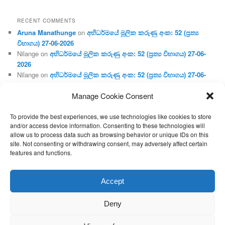
RECENT COMMENTS
Aruna Manathunge
on
අභිධර්මයේ මූලික කරුණු අංක: 52 (ප්‍ර‍ත්‍ය
විභාගය) 27-06-2026
Nilange
on
අභිධර්මයේ මූලික කරුණු අංක: 52 (ප්‍ර‍ත්‍ය විභාගය) 27-06-
2026
Nilange
on
අභිධර්මයේ මූලික කරුණු අංක: 52 (ප්‍ර‍ත්‍ය විභාගය) 27-06-
2026
Manage Cookie Consent
Aruna Manathunge
on
අභිධර්මයේ මූලික කරුණු අංක: 46 (හෘදය,
ජීවිත, ආහාර රූප) 02-05-2026
To provide the best experiences, we use technologies like cookies to store
Gunaratne
on
අභිධර්මයේ මූලික කරුණු අංක: 46 (හෘදය, ජීවිත,
and/or access device information. Consenting to these technologies will
ආහාර රූප) 02-05-2026
allow us to process data such as browsing behavior or unique IDs on this
site. Not consenting or withdrawing consent, may adversely affect certain
features and functions.
Proudly powered by WordPress
Accept
Deny