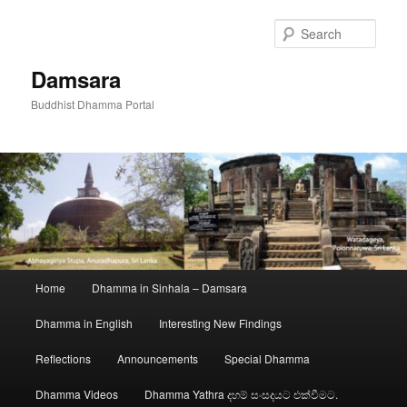
Skip
to
Sear
primary
content
Damsara
Buddhist Dhamma Portal
Main
Home
Dhamma in Sinhala – Damsara
menu
Dhamma in English
Interesting New Findings
Reflections
Announcements
Special Dhamma
Dhamma Videos
Dhamma Yathra දහම් සංසදයට එක්වීමට.