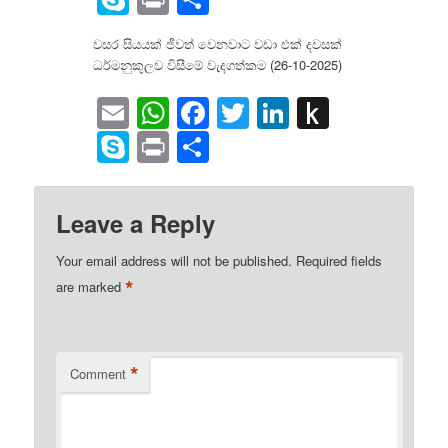
Kindle
වසර සියයක් ජීවත් වෙනවාට වඩා එක් දවසක්
ධර්මනුකූලව විසීමේ වැදගත්කම (26-10-2025)
Email
WhatsApp
Facebook
Twitter
LinkedIn
Push
to
Skype
Print
Share
Kindle
Leave a Reply
Your email address will not be published.
Required fields
*
are marked
*
Comment