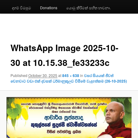
දහම් විමසුම
Donations
යොමු කිරීමක් සහිත භාවනා.
Image
navigation
WhatsApp Image 2025-10-
30 at 10.15.38_fe33233c
Published
October 30, 2025
at
845 × 638
in
වසර සියයක් ජීවත්
වෙනවාට වඩා එක් දවසක් ධර්මානුකූලව විසීමේ වැදගත්කම (26-10-2025)