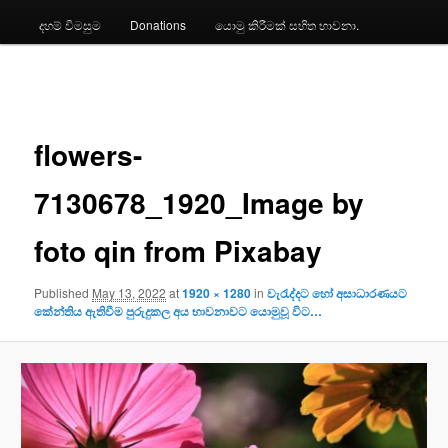
දහම් විමසුම
Donations
යොමු කිරීමක් සහිත භාවනා.
Image
navigation
flowers-
7130678_1920_Image by
foto qin from Pixabay
Published
May 13, 2022
at
1920 × 1280
in
වැරැද්දට හෝ අසාධාරණයට
කේන්තිය ඇතිවීම පුරුදුකල අය භාවනාවට යොමුවූ විට…