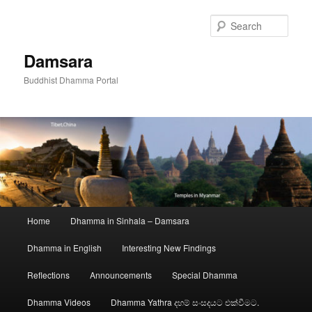
Skip
to
Sear
primary
content
Damsara
Buddhist Dhamma Portal
Main
Home
Dhamma in Sinhala – Damsara
menu
Dhamma in English
Interesting New Findings
Reflections
Announcements
Special Dhamma
Dhamma Videos
Dhamma Yathra දහම් සංසදයට එක්වීමට.