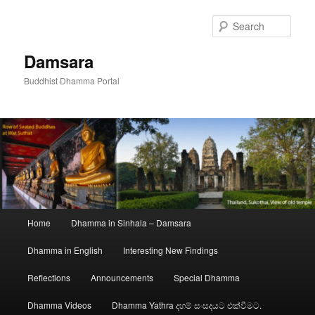
Skip
to
Sear
primary
content
Damsara
Buddhist Dhamma Portal
Main
Home
Dhamma in Sinhala – Damsara
menu
Dhamma in English
Interesting New Findings
Reflections
Announcements
Special Dhamma
Dhamma Videos
Dhamma Yathra දහම් සංසදයට එක්වීමට.