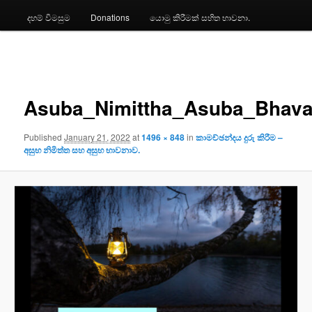
දහම් විමසුම
Donations
යොමු කිරීමක් සහිත භාවනා.
Image
navigation
Asuba_Nimittha_Asuba_Bhav
Published
January 21, 2022
at
1496 × 848
in
කාමච්ඡන්දය දුරු කිරීම –
අසුභ නිමිත්ත සහ අසුභ භාවනාව.