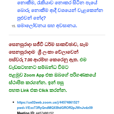
නොකීම, රැකියාව නොකර සිටින පැයේ
බොරු නොකීම ආදී වශයෙන් වැළකෙන්න
පුළුවන් නේද?
සමාලෝචනය සහ අවසානය.
සෙනසුරාදා සජීවී ධර්ම සාකච්ඡාව, සෑම
සෙනසුරාදාම ශ්‍රී ලංකා වේලාවෙන්
පස්වරු
ආරම්භ කෙරෙනු ඇත.
එම
7.00
වැඩසටහනට සම්බන්ධ වීමට
පළමුව
එක ඔබගේ පරිගණකයේ
Zoom App
ස්ථාපිත කරගන්න. ඉන් පසු
පහත
එක
කරන්න.
Link
Click
https://us02web.zoom.us/j/4457486152?
pwd=VExxT3RyQndMQXBtdGROR2pJWnJvdz09
Meeting ID:
4457486152