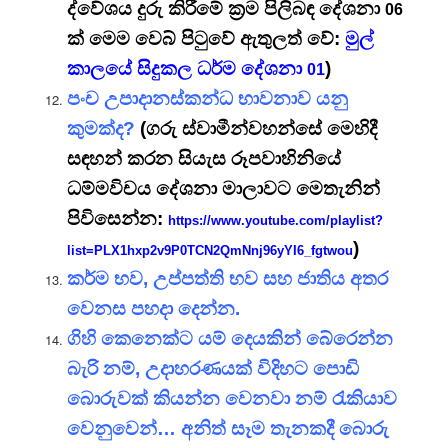
ද්වේශය දුරු කිරීමේ ක්‍රම පිලිබඳ දේශනා
06
ක් මෙම වෙබ් පිටුවේ ඇතුලත් වේ:
මුල්
කාලයේ සිදුකල ධර්ම දේශනා
)
01
පංච උපාදානස්කන්ධ භාවනාව යනු
කුමක්ද?
(ගරු ස්වාමීන්වහන්සේ මෙහිදී
සඳහන් කරන සියැස රූපවාහිනියේ
ධම්මවිචය දේශනා මාලාවට මෙතැනින්
පිවිසෙන්න:
https://www.youtube.com/playlist?
)
list=PLX1hxp2v9P0TCN2QmNnj96yYI6_fgtwou
කර්ම භව, උප්පත්ති භව සහ ජාතිය අතර
වෙනස පහදා දෙන්න.
ගිහි කෙනෙක්ට යම් දෙයකින් බේරෙන්න
බැරි නම්, උදාහරණයක් විදිහට පොඩි
බොරුවක් කියන්න වෙනවා නම් රැකියාව
වෙනුවෙන්… අනිත් සෑම තැනකදී බොරු