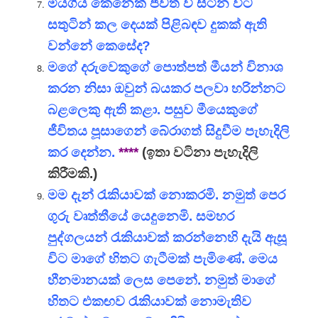
මියගිය කෙනෙක් ජීවත් වී සිටින විට
සතුටින් කල දෙයක් පිළිබඳව දුකක් ඇති
වන්නේ කෙසේද?
මගේ දරුවෙකුගේ පොත්පත් මීයන් විනාශ
කරන නිසා ඔවුන් බයකර පලවා හරින්නට
බළලෙකු ඇති කළා. පසුව මීයෙකුගේ
ජීවිතය පූසාගෙන් බේරාගත් සිදුවීම පැහැදිලි
කර දෙන්න.
****
(ඉතා වටිනා පැහැදිලි
කිරීමකි.)
මම දැන් රැකියාවක් නොකරමි. නමුත් පෙර
ගුරු වෘත්තීයේ යෙදුනෙමි. සමහර
පුද්ගලයන් රැකියාවක් කරන්නෙහි දැයි ඇසූ
විට මාගේ හිතට ගැටීමක් පැමිණේ. මෙය
හීනමානයක් ලෙස පෙනේ. නමුත් මාගේ
හිතට එකඟව රැකියාවක් නොමැතිව