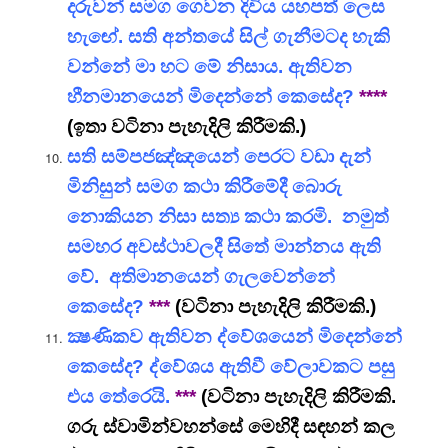
දරුවන් සමග ගෙවන දිවිය යහපත් ලෙස
හැඟේ. සති අන්තයේ සිල් ගැනීමටද හැකි
වන්නේ මා හට මේ නිසාය. ඇතිවන
හීනමානයෙන් මිදෙන්නේ කෙසේද?
****
(ඉතා වටිනා පැහැදිලි කිරීමකි.)
සති සම්පජඤ්ඤයෙන් පෙරට වඩා දැන්
මිනිසුන් සමග කථා කිරීමේදී බොරු
නොකියන නිසා සත්‍ය කථා කරමි. නමුත්
සමහර අවස්ථාවලදී සිතේ මාන්නය ඇති
වේ. අතිමානයෙන් ගැලවෙන්නේ
කෙසේද?
***
(වටිනා පැහැදිලි කිරීමකි.)
ක්‍ෂණිකව ඇතිවන ද්වේශයෙන් මිදෙන්නේ
කෙසේද? ද්වේශය ඇතිවී වේලාවකට පසු
එය තේරෙයි.
***
(වටිනා පැහැදිලි කිරීමකි.
ගරු ස්වාමින්වහන්සේ මෙහිදී සඳහන් කල