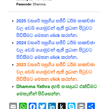
Passcode:
Dhamma.
2025 වසරේ පසුගිය සජීවී ධර්ම සාකච්ඡා
වල වෙබ් යොමුවන් ඇති ප්‍රධාන පිටුවට
පිවිසීමට මෙතන click කරන්න.
2024 වසරේ පසුගිය සජීවී ධර්ම සාකච්ඡා
වල වෙබ් යොමුවන් ඇති ප්‍රධාන පිටුවට
පිවිසීමට මෙතන click කරන්න.
2023 වසරේ පසුගිය සජීවී ධර්ම සාකච්ඡා
වල වෙබ් යොමුවන් ඇති ප්‍රධාන පිටුවට
පිවිසීමට මෙතන click කරන්න.
Dhamma Yathra දහම් සංසදයට එක්වීමට
මෙතැනින් පිවිසෙන්න
.
Email
WhatsApp
Facebook
Twitter
LinkedIn
Push
Skype
Print
Sha