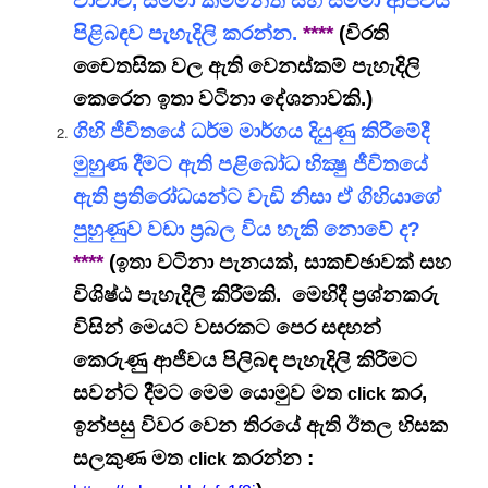
වාචාව, සම්මා කම්මන්ත සහ සම්මා ආජීවය
පිළිබඳව පැහැදිලි කරන්න.
****
(විරති
චෛතසික වල ඇති වෙනස්කම් පැහැදිලි
කෙරෙන ඉතා වටිනා දේශනාවකි.)
ගිහි ජීවිතයේ ධර්ම මාර්ගය දියුණු කිරීමේදී
මුහුණ දීමට ඇති පළිබෝධ භික්‍ෂු ජීවිතයේ
ඇති ප්‍රතිරෝධයන්ට වැඩි නිසා ඒ ගිහියාගේ
පුහුණුව වඩා ප්‍රබල විය හැකි නොවේ ද?
****
(
ඉතා වටිනා පැනයක්, සාකච්ඡාවක් සහ
විශිෂ්ඨ පැහැදිලි කිරීමකි. මෙහිදී ප්‍රශ්නකරු
විසින් මෙයට වසරකට පෙර සඳහන්
කෙරුණු ආජීවය පිලිබඳ පැහැදිලි කිරීමට
සවන්ට දීමට මෙම යොමුව මත
කර,
click
ඉන්පසු විවර වෙන තිරයේ ඇති ඊතල හිසක
සලකුණ මත
කරන්න :
click