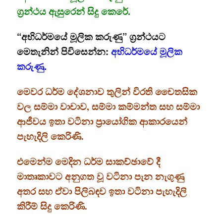
ග්‍රන්ථය ඇසුරෙන් සිදු කෙරේ.
“අභිධර්මයේ මූලික කරුණු” ග්‍රන්ථයට
මෙතැනින් පිවිසෙන්න:
අභිධර්මයේ මූලික
කරුණු.
මෙවර ධර්ම දේශනාව තුලින් විරති චෛතසික
වල සම්මා වාචාව, සම්මා කම්මන්ත සහ සම්මා
ආජීවය ඉතා වටිනා ප්‍රායෝගික ආකාරයෙන්
පැහැදිලි කෙරිණි.
එමෙන්ම මෙදින ධර්ම සාකච්ඡාවේ දී
මාතෘකාවට අනුගත වූ වටිනා පැන නැගුණු
අතර සහ ඒවා පිලිබඳව ඉතා වටිනා පැහැදිලි
කිරීම් සිදු කෙරිණි.