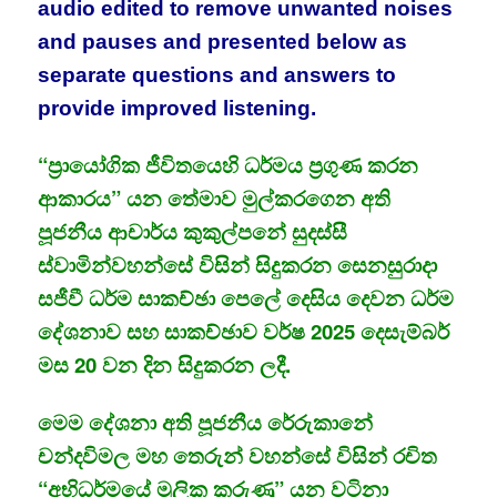
audio edited to remove unwanted noises
and pauses and presented below as
separate questions and answers to
provide improved listening.
“ප්‍රායෝගික ජීවිතයෙහි ධර්මය ප්‍රගුණ කරන
ආකාරය” යන තේමාව මුල්කරගෙන අති
පූජනීය ආචාර්ය කුකුල්පනේ සුදස්සී
ස්වාමින්වහන්සේ විසින් සිදුකරන සෙනසුරාදා
සජීවී ධර්ම සාකච්ඡා පෙලේ දෙසිය දෙවන ධර්ම
දේශනාව සහ සාකච්ඡාව වර්ෂ 2025 දෙසැම්බර්
මස 20 වන දින සිදුකරන ලදී.
මෙම දේශනා අති පූජනීය රේරුකානේ
චන්දවිමල මහ තෙරුන් වහන්සේ විසින් රචිත
“අභිධර්මයේ මූලික කරුණු” යන වටිනා