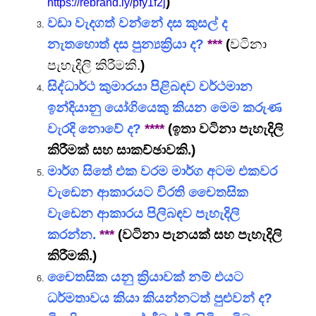
)
https://rebrand.ly/pfy1f2j
වඩා වැදගත් වන්නේ දස කුසල් ද
නැතහොත් දස පුන්‍යක්‍රියා ද?
***
(
වටිනා
පැහැදිලි කිරීමකි.
)
සිද්ධාර්ථ කුමාරයා පිළිබඳව වර්ථමාන
ඉන්දියානු යෝගියෙකු කියන මෙම කරුණ
වැරදි නොවේ ද?
****
(ඉතා වටිනා පැහැදිලි
කිරීමක් සහ
සාකච්ඡාවකි
.)
මාර්ග සිතේ එක වරම මාර්ග අටම එකවර
වැඩෙන ආකාරයට විරති චෛතසික
වැඩෙන ආකාරය පිලිබඳව පැහැදිලි
කරන්න.
***
(වටිනා පැනයක් සහ පැහැදිලි
කිරීමකි.)
චෛතසික යනු ක්‍රියාවක් නම් එයට
ධර්මතාවය කියා කියන්නටත් පුළුවන් ද?