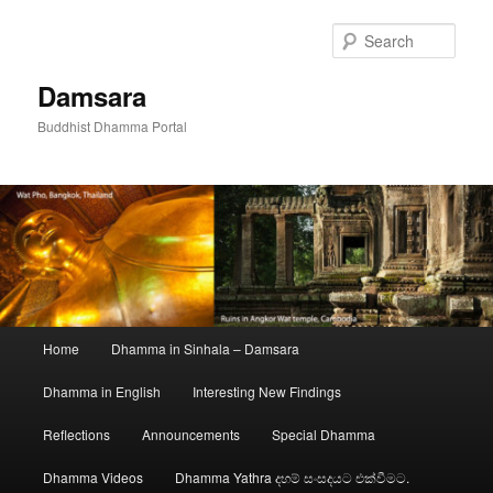
Skip
to
Sear
primary
content
Damsara
Buddhist Dhamma Portal
Main
Home
Dhamma in Sinhala – Damsara
menu
Dhamma in English
Interesting New Findings
Reflections
Announcements
Special Dhamma
Dhamma Videos
Dhamma Yathra දහම් සංසදයට එක්වීමට.