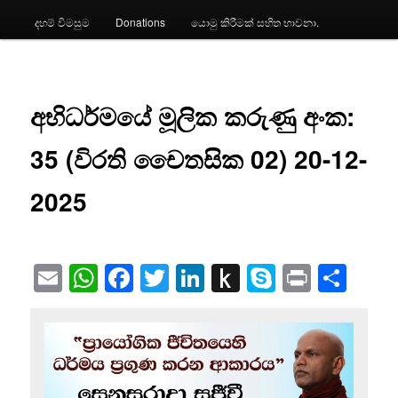
දහම් විමසුම
Donations
යොමු කිරීමක් සහිත භාවනා.
අභිධර්මයේ මූලික කරුණු අංක:
35 (විරති චෛතසික 02) 20-12-
2025
Email
WhatsApp
Facebook
Twitter
LinkedIn
Push
Skype
Print
Sha
to
Kindle