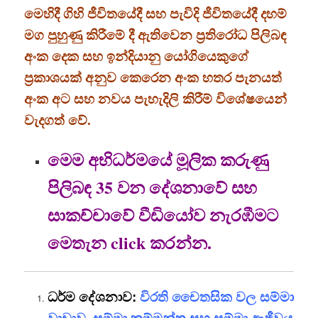
මෙහිදී ගිහි ජීවිතයේදී සහ පැවිදි ජීවිතයේදී දහම්
මග පුහුණු කිරීමේ දී ඇතිවෙන ප්‍රතිරෝධ පිලිබඳ
අංක දෙක සහ ඉන්දියානු යෝගියෙකුගේ
ප්‍රකාශයක් අනුව කෙරෙන අංක හතර පැනයත්
අංක අට සහ නවය පැහැදිලි කිරීම් විශේෂයෙන්
වැදගත් වේ.
මෙම අභිධර්මයේ මූලික කරුණු
පිලිබඳ 35 වන දේශනාවේ සහ
සාකච්චාවේ වීඩියෝව නැරඹීමට
මෙතැන click කරන්න.
ධර්ම දේශනාව:
විරති චෛතසික වල සම්මා