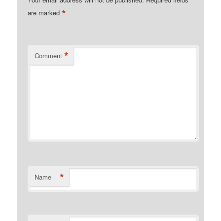
*
are marked
*
Comment
*
Name