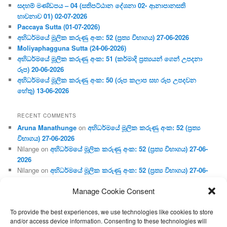
සදහම් මණ්ඩපය – 04 (සතිපට්ඨාන දේශනා 02- ආනාපානසති
භාවනාව 01) 02-07-2026
Paccaya Sutta (01-07-2026)
අභිධර්මයේ මූලික කරුණු අංක: 52 (ප්‍ර‍ත්‍ය විභාගය) 27-06-2026
Moliyaphagguna Sutta (24-06-2026)
අභිධර්මයේ මූලික කරුණු අංක: 51 (කර්මාදි ප්‍ර‍ත්‍යයන් ගෙන් උපදනා
රූප) 20-06-2026
අභිධර්මයේ මූලික කරුණු අංක: 50 (රූප කලාප සහ රූප උපදවන
හේතු) 13-06-2026
RECENT COMMENTS
Aruna Manathunge
on
අභිධර්මයේ මූලික කරුණු අංක: 52 (ප්‍ර‍ත්‍ය
විභාගය) 27-06-2026
Nilange
on
අභිධර්මයේ මූලික කරුණු අංක: 52 (ප්‍ර‍ත්‍ය විභාගය) 27-06-
2026
Nilange
on
අභිධර්මයේ මූලික කරුණු අංක: 52 (ප්‍ර‍ත්‍ය විභාගය) 27-06-
2026
Manage Cookie Consent
Aruna Manathunge
on
අභිධර්මයේ මූලික කරුණු අංක: 46 (හෘදය,
ජීවිත, ආහාර රූප) 02-05-2026
To provide the best experiences, we use technologies like cookies to store
Gunaratne
on
අභිධර්මයේ මූලික කරුණු අංක: 46 (හෘදය, ජීවිත,
and/or access device information. Consenting to these technologies will
ආහාර රූප) 02-05-2026