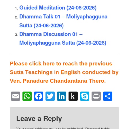
Guided Meditation (24-06-2026)
Dhamma Talk 01 – Moliyaphagguna
Sutta (24-06-2026)
Dhamma Discussion 01 –
Moliyaphagguna Sutta (24-06-2026)
Please click here to reach the previous
Sutta Teachings in English conducted by
Ven. Panadure Chandaratana Thero.
Email
WhatsApp
Facebook
Twitter
LinkedIn
Push
Skype
Print
Sha
to
Kindle
Leave a Reply
Your email address will not be published.
Required fields