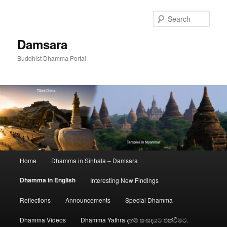
Skip
to
Sear
primary
content
Damsara
Buddhist Dhamma Portal
Main
Home
Dhamma in Sinhala – Damsara
menu
Dhamma in English
Interesting New Findings
Reflections
Announcements
Special Dhamma
Dhamma Videos
Dhamma Yathra දහම් සංසදයට එක්වීමට.